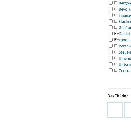
Bergba
Bevölk
Finanz
Fläche
Gebäu
Gebiet
Land- 
Person
Steuer
Umwel
Untern
Zensu
Das Thüringer