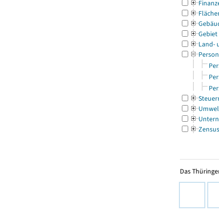
Finanz
Fläche
Gebäu
Gebiet
Land- 
Person
Per
Per
Per
Steuer
Umwel
Untern
Zensu
Das Thüringer