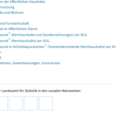
en der öffentlichen Haushalte
nnutzung
de und Wohnen
und Forstwirtschaft
al im öffentlichen Dienst
*)
sonal
(Kernhaushalte und Sonderrechnungen) am 30.6.
*)
sonal
(Kernhaushalte) am 30.6.
*)
sonal in Vollzeitäquivalenten
/Gemeindeverbände (Kernhaushalte) am 30.
n
t
ehmen, Gewerbeanzeigen, Insolvenzen
s
 Landesamt für Statistik in den sozialen Netzwerken: