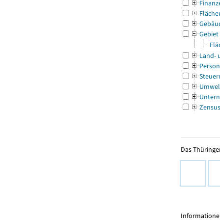
Finanz
Fläche
Gebäu
Gebiet
Flä
Land- 
Person
Steuer
Umwel
Untern
Zensu
Das Thüringer
Informationen