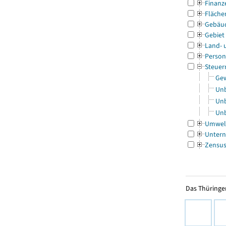
Finanz
Fläche
Gebäu
Gebiet
Land- 
Person
Steuer
Gew
Unb
Unb
Unb
Umwel
Untern
Zensu
Das Thüringer