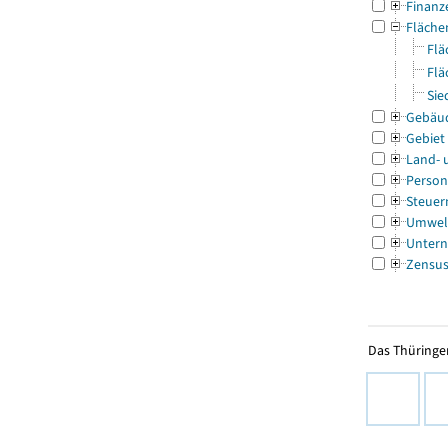
Finanz
Fläche
Flä
Flä
Sie
Gebäu
Gebiet
Land- 
Person
Steuer
Umwel
Untern
Zensu
Das Thüringer