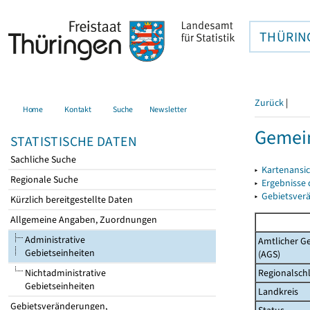
THÜRIN
Zurück
|
Home
Kontakt
Suche
Newsletter
Gemein
STATISTISCHE DATEN
Sachliche Suche
▸
Kartenansi
Regionale Suche
▸
Ergebnisse
▸
Gebietsver
Kürzlich bereitgestellte Daten
Allgemeine Angaben, Zuordnungen
Administrative
Amtlicher G
Gebietseinheiten
(AGS)
Regionalschl
Nichtadministrative
Gebietseinheiten
Landkreis
Gebietsveränderungen,