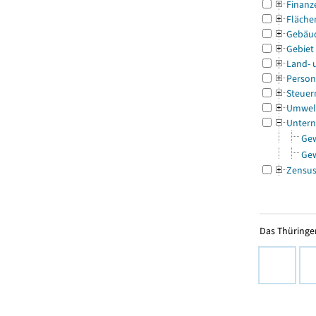
Finanz
Fläche
Gebäu
Gebiet
Land- 
Person
Steuer
Umwel
Untern
Ge
Ge
Zensu
Das Thüringer