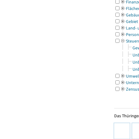
Finanz
Fläche
Gebäu
Gebiet
Land- 
Person
Steuer
Gew
Unb
Unb
Unb
Umwel
Untern
Zensu
Das Thüringer