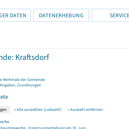
GER DATEN
DATENERHEBUNG
SERVIC
de: Kraftsdorf
e Merkmale der Gemeinde
 Angaben, Zuordnungen
ete
» Alle auswählen (Ladezeit!)
» Auswahl entfernen
werbe
hauptgewerbe - Ergänzungserhebung am 30. Juni