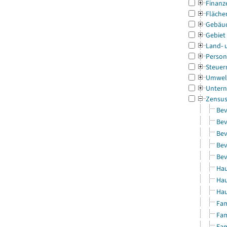
Finanz
Fläche
Gebäu
Gebiet
Land- 
Person
Steuer
Umwel
Untern
Zensu
Bev
Bev
Bev
Bev
Bev
Hau
Hau
Hau
Fam
Fam
Fam