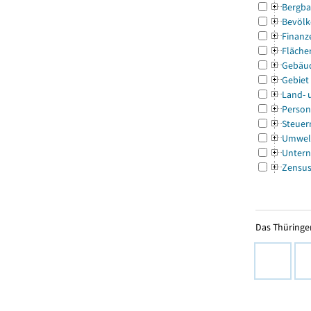
Bergba
Bevölk
Finanz
Fläche
Gebäu
Gebiet
Land- 
Person
Steuer
Umwel
Untern
Zensu
Das Thüringer