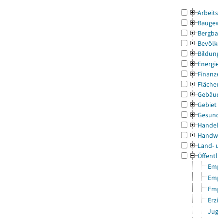
Arbeit
Bauge
Bergba
Bevölk
Bildun
Energi
Finanz
Fläche
Gebäu
Gebiet
Gesun
Handel
Handw
Land- 
Öffentl
Emp
Emp
Emp
Erz
Jug