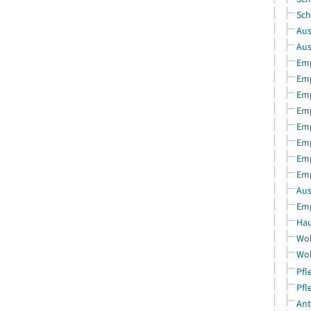
Sch
Aus
Aus
Emp
Emp
Emp
Emp
Emp
Emp
Emp
Emp
Aus
Emp
Hau
Woh
Woh
Pfl
Pfl
Ant