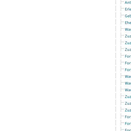
Ant
Erl
Geb
Ehe
Wan
Zuz
Zuz
Zuz
For
For
For
Wan
Wan
Wan
Zuz
Zuz
Zuz
For
For
For