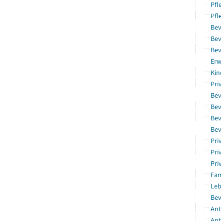
Pfl
Pfl
Bev
Bev
Bev
Erw
Kin
Pri
Bev
Bev
Bev
Bev
Pri
Pri
Pri
Fam
Leb
Bev
Ant
Ant