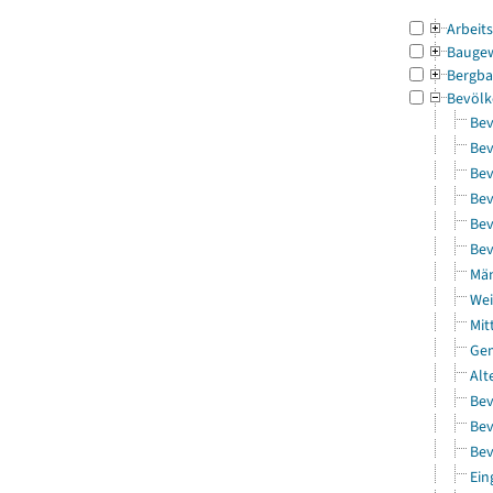
Arbeit
Bauge
Bergba
Bevölk
Bev
Bev
Bev
Bev
Bev
Bev
Män
Wei
Mit
Gem
Alt
Bev
Bev
Bev
Ein