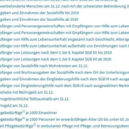
werbehinderte Menschen am 31.12. nach Art der schwersten Behinderung (
gaben und Einnahmen der Sozialhilfe bis 2019
gaben und Einnahmen der Sozialhilfe ab 2020
fänger und Personengemeinschaften mit Empfängern von Hilfe zum Lebensun
fänger und Personengemeinschaften mit Empfängern von Hilfe zum Lebensun
fänger von Hilfe zum Lebensunterhalt insgesamt nach Geschlecht, Alters
fänger von Hilfe zum Lebensunterhalt außerhalb von Einrichtungen nach 
fänger von Leistungen nach dem 5. bis 9. Kapitel SGB XII bis 2019
fänger von Leistungen nach dem 5. bis 9. Kapitel SGB XII ab 2020
fänger von Sozialhilfe nach Wohnkreisen am 31.12.
fänger und Bruttoausgaben der Sozialhilfe nach dem Ort der Unterbringung
gaben und Einnahmen der Eingliederungshilfe nach dem SGB IX nach ausg
fänger von Eingliederungshilfe nach dem SGB IX nach ausgewählten Merk
shalte mit Wohngeld am 31.12.
ngeldrechtliche Teilhaushalte am 31.12.
ngeld am 31.12.
1)
egebedürftige
je 1000 Einwohner
1)
egebedürftige
je 1000 Personen im erwerbsfähigen Alter (20 bis unter 65 Ja
1)
eil Pflegebedürftige
in ambulanter Pflege mit Pflege- und Betreuungsdiens