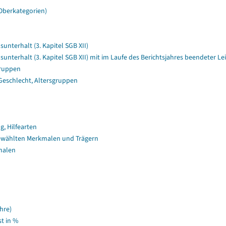
Oberkategorien)
terhalt (3. Kapitel SGB XII)
terhalt (3. Kapitel SGB XII) mit im Laufe des Berichtsjahres beendeter 
gruppen
Geschlecht, Altersgruppen
, Hilfearten
ewählten Merkmalen und Trägern
malen
hre)
t in %