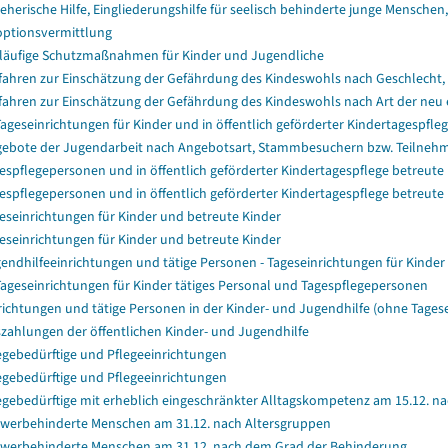
ieherische Hilfe, Eingliederungshilfe für seelisch behinderte junge Menschen, 
ptionsvermittlung
läufige Schutzmaßnahmen für Kinder und Jugendliche
fahren zur Einschätzung der Gefährdung des Kindeswohls nach Geschlecht, 
fahren zur Einschätzung der Gefährdung des Kindeswohls nach Art der neu e
Tageseinrichtungen für Kinder und in öffentlich geförderter Kindertagespf
ebote der Jugendarbeit nach Angebotsart, Stammbesuchern bzw. Teilne
espflegepersonen und in öffentlich geförderter Kindertagespflege betreute
espflegepersonen und in öffentlich geförderter Kindertagespflege betreute
eseinrichtungen für Kinder und betreute Kinder
eseinrichtungen für Kinder und betreute Kinder
endhilfeeinrichtungen und tätige Personen - Tageseinrichtungen für Kinder
Tageseinrichtungen für Kinder tätiges Personal und Tagespflegepersonen
richtungen und tätige Personen in der Kinder- und Jugendhilfe (ohne Tagese
zahlungen der öffentlichen Kinder- und Jugendhilfe
egebedürftige und Pflegeeinrichtungen
egebedürftige und Pflegeeinrichtungen
egebedürftige mit erheblich eingeschränkter Alltagskompetenz am 15.12. n
werbehinderte Menschen am 31.12. nach Altersgruppen
werbehinderte Menschen am 31.12. nach dem Grad der Behinderung