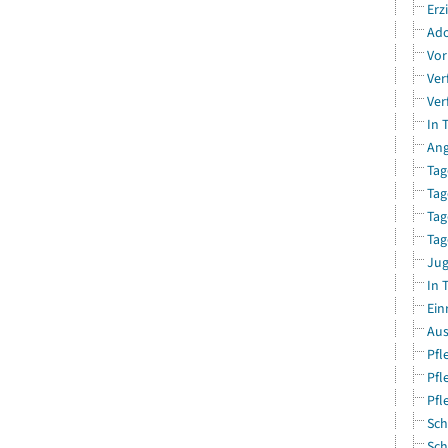
Erz
Ado
Vor
Ver
Ver
In 
Ang
Tag
Tag
Tag
Tag
Jug
In 
Ein
Aus
Pfl
Pfl
Pfl
Sch
Sch