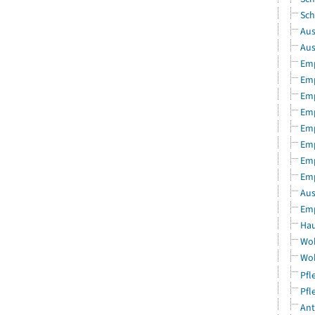
Sch
Aus
Aus
Emp
Emp
Emp
Emp
Emp
Emp
Emp
Emp
Aus
Emp
Hau
Woh
Woh
Pfl
Pfl
Ant