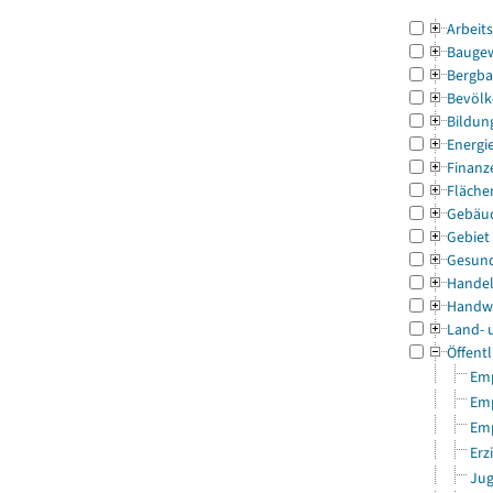
Arbeit
Bauge
Bergba
Bevölk
Bildun
Energi
Finanz
Fläche
Gebäu
Gebiet
Gesun
Handel
Handw
Land- 
Öffentl
Emp
Emp
Emp
Erz
Jug