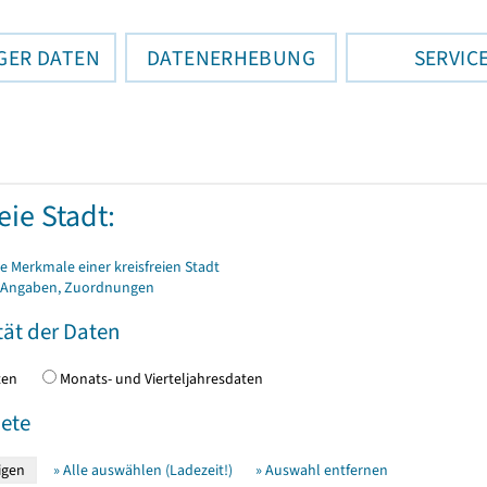
GER DATEN
DATENERHEBUNG
SERVIC
eie Stadt:
 Merkmale einer kreisfreien Stadt
 Angaben, Zuordnungen
tät der Daten
daten
Monats- und Vierteljahresdaten
ete
» Alle auswählen (Ladezeit!)
» Auswahl entfernen