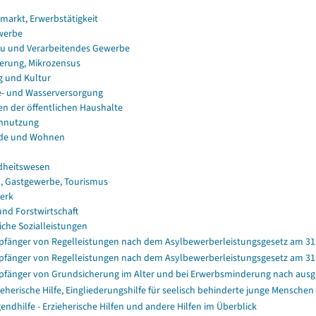
smarkt, Erwerbstätigkeit
werbe
u und Verarbeitendes Gewerbe
erung, Mikrozensus
g und Kultur
e- und Wasserversorgung
en der öffentlichen Haushalte
nnutzung
de und Wohnen
dheitswesen
, Gastgewerbe, Tourismus
erk
und Forstwirtschaft
iche Sozialleistungen
fänger von Regelleistungen nach dem Asylbewerberleistungsgesetz am 31.1
fänger von Regelleistungen nach dem Asylbewerberleistungsgesetz am 31.1
fänger von Grundsicherung im Alter und bei Erwerbsminderung nach aus
ieherische Hilfe, Eingliederungshilfe für seelisch behinderte junge Menschen 
endhilfe - Erzieherische Hilfen und andere Hilfen im Überblick