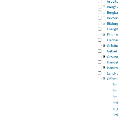
Arbeit
Bauge
Bergba
Bevölk
Bildun
Energi
Finanz
Fläche
Gebäu
Gebiet
Gesun
Handel
Handw
Land- 
Öffentl
Emp
Emp
Emp
Erz
Jug
Erz