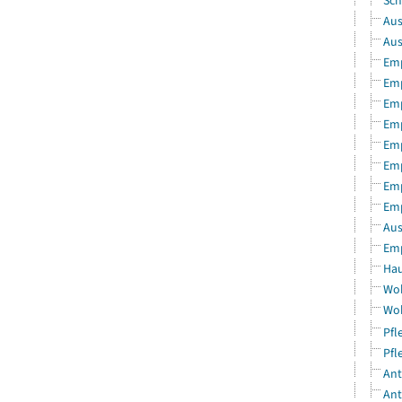
Sch
Aus
Aus
Emp
Emp
Emp
Emp
Emp
Emp
Emp
Emp
Aus
Emp
Hau
Woh
Woh
Pfl
Pfl
Ant
Ant