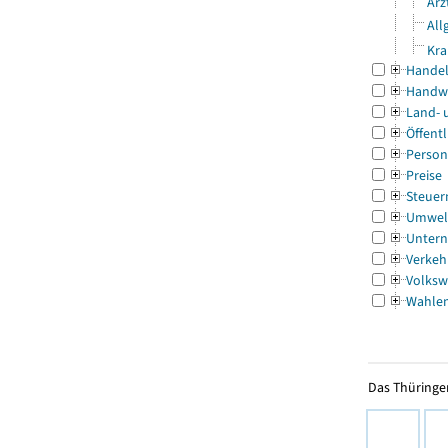
Ärz
All
Kra
Handel
Handw
Land- 
Öffentl
Person
Preise
Steuer
Umwel
Untern
Verkeh
Volksw
Wahle
Das Thüringer