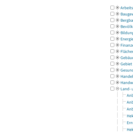
Arbeit
Bauge
Bergba
Bevölk
Bildun
Energi
Finanz
Fläche
Gebäu
Gebiet
Gesun
Handel
Handw
Land- 
Anb
Anb
Anb
Hek
Ern
Hek