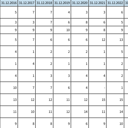
31.12.2016
31.12.2017
31.12.2018
31.12.2019
31.12.2020
31.12.2021
31.12.2022
3
5
7
7
4
3
3
6
3
3
7
6
8
6
5
9
9
9
10
9
8
9
5
7
6
6
6
12
13
4
1
2
2
2
1
5
1
4
2
1
1
1
2
4
1
3
3
4
4
2
10
7
7
6
4
-
1
13
12
12
11
12
15
15
11
10
11
12
14
11
14
9
8
8
9
6
9
10