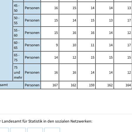
45 -
Personen
16
15
14
14
13
50
50 -
Personen
15
14
15
13
17
55
55 -
Personen
15
16
16
14
12
60
60 -
Personen
9
10
11
14
17
65
65 -
Personen
14
12
15
15
15
75
75
und
Personen
16
16
14
14
12
mehr
esamt
Personen
167
162
159
162
164
 Landesamt für Statistik in den sozialen Netzwerken: