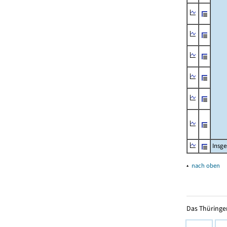
Insg
▴
nach oben
Das Thüringer