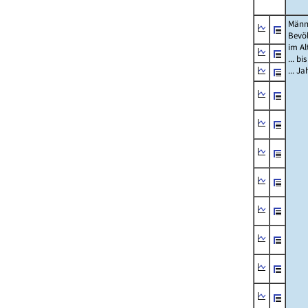
Männ
Bevö
im Al
... bi
... J