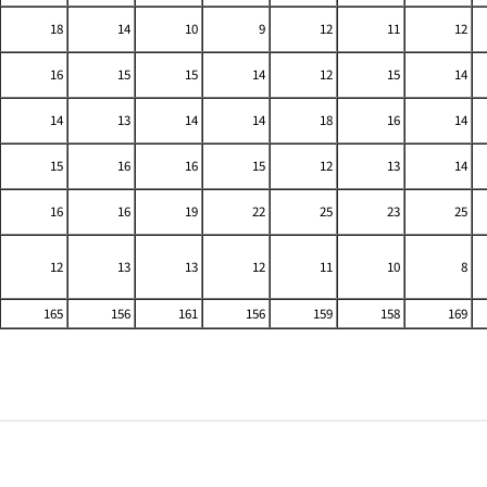
18
14
10
9
12
11
12
16
15
15
14
12
15
14
14
13
14
14
18
16
14
15
16
16
15
12
13
14
16
16
19
22
25
23
25
12
13
13
12
11
10
8
165
156
161
156
159
158
169