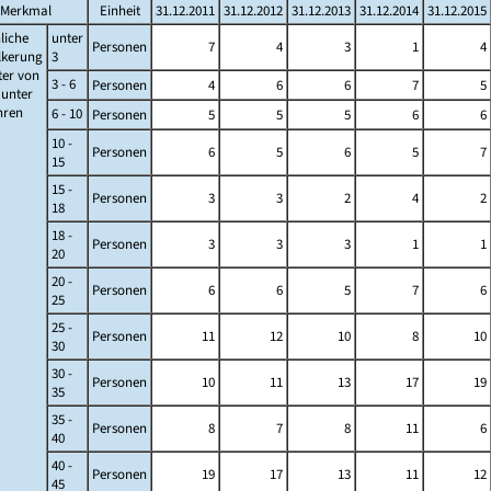
Merkmal
Einheit
31.12.2011
31.12.2012
31.12.2013
31.12.2014
31.12.2015
liche
unter
Personen
7
4
3
1
4
lkerung
3
ter von
3 - 6
Personen
4
6
6
7
5
s unter
ahren
6 - 10
Personen
5
5
5
6
6
10 -
Personen
6
5
6
5
7
15
15 -
Personen
3
3
2
4
2
18
18 -
Personen
3
3
3
1
1
20
20 -
Personen
6
6
5
7
6
25
25 -
Personen
11
12
10
8
10
30
30 -
Personen
10
11
13
17
19
35
35 -
Personen
8
7
8
11
6
40
40 -
Personen
19
17
13
11
12
45