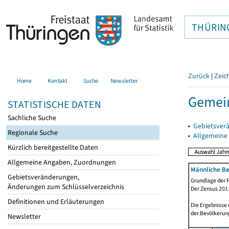
THÜRIN
Zurück
|
Zeic
Home
Kontakt
Suche
Newsletter
Gemein
STATISTISCHE DATEN
Sachliche Suche
▸
Gebietsver
Regionale Suche
▸
Allgemeine
Kürzlich bereitgestellte Daten
Allgemeine Angaben, Zuordnungen
Männliche Be
Gebietsveränderungen,
Grundlage der F
Änderungen zum Schlüsselverzeichnis
Der Zensus 2011
Definitionen und Erläuterungen
Die Ergebnisse
der Bevölkerung
Newsletter