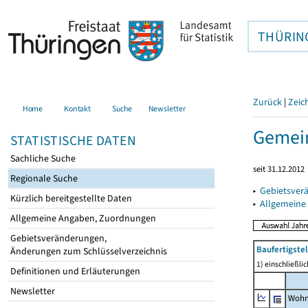
THÜRIN
Zurück
|
Zeic
Home
Kontakt
Suche
Newsletter
Gemein
STATISTISCHE DATEN
Sachliche Suche
seit 31.12.2012
Regionale Suche
▸
Gebietsver
Kürzlich bereitgestellte Daten
▸
Allgemeine
Allgemeine Angaben, Zuordnungen
Gebietsveränderungen,
Baufertigst
Änderungen zum Schlüsselverzeichnis
1) einschließl
Definitionen und Erläuterungen
Newsletter
Wohn