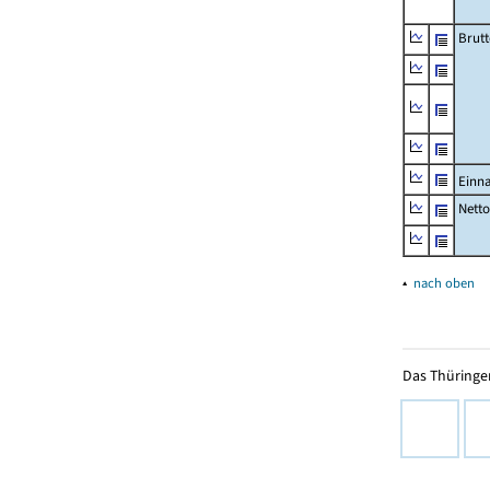
Brut
Einn
Nett
▴
nach oben
Das Thüringer