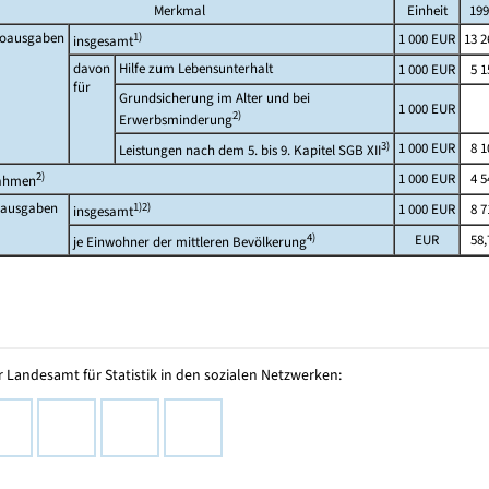
Merkmal
Einheit
199
toausgaben
1)
1 000 EUR
13 2
insgesamt
davon
Hilfe zum Lebensunterhalt
1 000 EUR
5 1
für
Grundsicherung im Alter und bei
1 000 EUR
2)
Erwerbsminderung
3)
1 000 EUR
8 1
Leistungen nach dem 5. bis 9. Kapitel SGB XII
2)
1 000 EUR
4 5
ahmen
oausgaben
1)2)
1 000 EUR
8 7
insgesamt
4)
EUR
58,
je Einwohner der mittleren Bevölkerung
 Landesamt für Statistik in den sozialen Netzwerken: