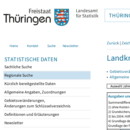
THÜRIN
Zurück
|
Zeic
Home
Kontakt
Suche
Newsletter
Landkr
STATISTISCHE DATEN
Sachliche Suche
▸
Gebietsver
Regionale Suche
▸
Allgemeine
Kürzlich bereitgestellte Daten
Allgemeine Angaben, Zuordnungen
Ausgaben und
Gebietsveränderungen,
Summendiffere
Änderungen zum Schlüsselverzeichnis
1) ohne Kosten
2) Grundsicheru
Definitionen und Erläuterungen
3) bis 2004: Hi
4) Grundlage de
Newsletter
Grundlage der F