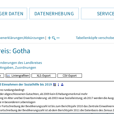
GER DATEN
DATENERHEBUNG
SERVIC
henerklärungen/Abkürzungen
|
Tabellenköpfe verschob
eis: Gotha
änderungen des Landkreises
 Angaben, Zuordnungen
 Einnahmen der Sozialhilfe bis 2019
nz rundungsbedingt
 der abgeschlossenen Gutachten, ab 2009 kein Erhebungsmerkmal mehr
ng im Alter und bei Erwerbsminderung: ab 2003 neue Sozialleistung; ab 2017 werden die Ausg
lfe in besonderen Lebenslagen
r Fortschreibung der Bevölkerungszahl ist bis zum Berichtsjahr 2010 das Zentrale Einwohnerr
ortschreibung der Bevölkerungszahl ist ab dem Berichtsjahr 2011 die Datenbasis des Zensus 2