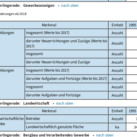
erlingerode:
Gewerbeanzeigen
▴
nach oben
nderungen ab 2018
Merkmal
Einheit
1995
ldungen
insgesamt (Werte bis 2017)
Anzahl
darunter Neuerrichtungen und Zuzüge (Werte bis
Anzahl
2017)
insgesamt
Anzahl
darunter Neuerrichtungen und Zuzüge
Anzahl
ldungen
insgesamt (Werte bis 2017)
Anzahl
darunter Aufgaben und Fortzüge (Werte bis 2017)
Anzahl
insgesamt
Anzahl
darunter Aufgaben und Fortzüge
Anzahl
erlingerode:
Landwirtschaft
▴
nach oben
Merkmal
Einheit
1995
irtschaftliche
Betriebe
Anzahl
ebe
Landwirtschaftlich genutzte Fläche
ha
3
erlingerode:
Bergbau und Verarbeitendes Gewerbe
▴
nach oben