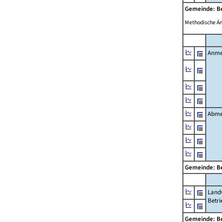
Gemeinde: B
Methodische Ä
Anme
Abme
Gemeinde: B
Landw
Betri
Gemeinde: B