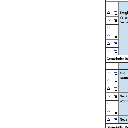
Berg
Verar
Gewe
Gemeinde: B
Alle
Bau
Neue
Wohn
Neue
Gemeinde: B