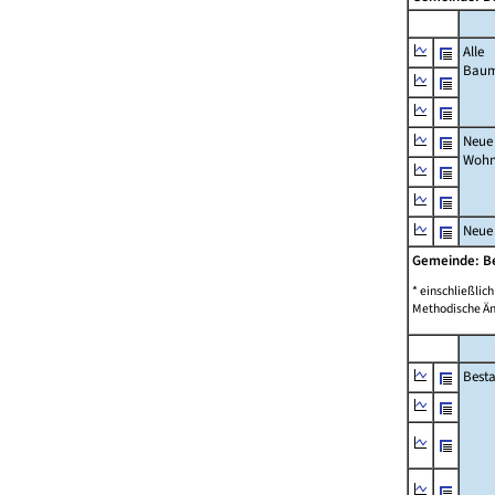
Alle
Bau
Neue
Wohn
Neue
Gemeinde: B
* einschließli
Methodische Än
Best