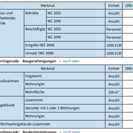
Merkmal
Einheit
1995
bau und
Betriebe
WZ 2003
Anzahl
beitendes
WZ 2008
Anzahl
rbe
Beschäftigte
WZ 2003
Personen
WZ 2008
Personen
Entgelte (WZ 2008)
1000 EUR
Umsatz (WZ 2008)
1000 EUR
erlingerode:
Baugenehmigungen
▴
nach oben
Merkmal
Einheit
1995
insgesamt
Anzahl
maßnahmen
Wohnungen
Anzahl
Wohnfläche
100 m²
zusammen
Anzahl
gebäude
darunter mit 1 oder 2 Wohnungen
Anzahl
Wohnungen
Anzahl
 Nichtwohngebäude zusammen
Anzahl
erlingerode:
Baufertigstellungen
▴
nach oben