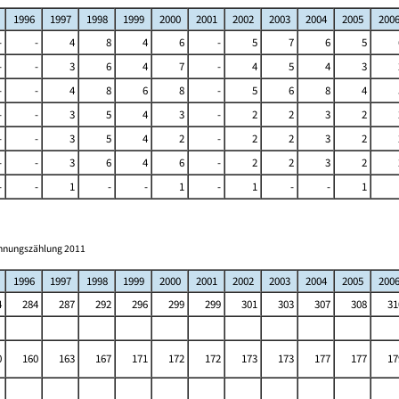
1996
1997
1998
1999
2000
2001
2002
2003
2004
2005
200
-
-
4
8
4
6
-
5
7
6
5
-
-
3
6
4
7
-
4
5
4
3
-
-
4
8
6
8
-
5
6
8
4
-
-
3
5
4
3
-
2
2
3
2
-
-
3
5
4
2
-
2
2
3
2
-
-
3
6
4
6
-
2
2
3
2
-
-
1
-
-
1
-
1
-
-
1
ohnungszählung 2011
1996
1997
1998
1999
2000
2001
2002
2003
2004
2005
200
4
284
287
292
296
299
299
301
303
307
308
31
0
160
163
167
171
172
172
173
173
177
177
17