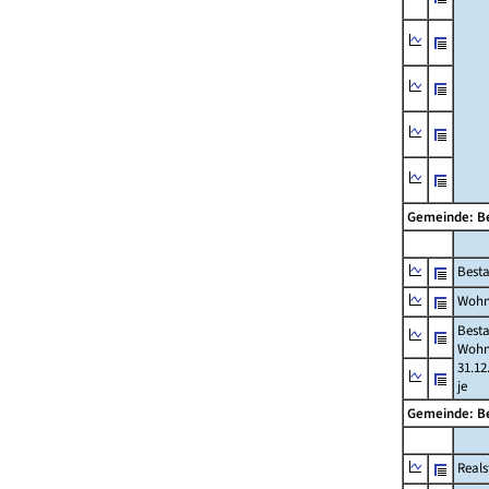
Gemeinde: B
Best
Wohn
Best
Wohn
31.12
je
Gemeinde: B
Reals