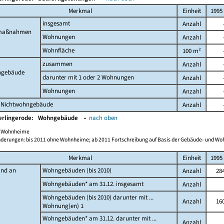
Merkmal
Einheit
1995
insgesamt
Anzahl
maßnahmen
Wohnungen
Anzahl
Wohnfläche
100 m²
zusammen
Anzahl
gebäude
darunter mit 1 oder 2 Wohnungen
Anzahl
Wohnungen
Anzahl
 Nichtwohngebäude
Anzahl
erlingerode:
Wohngebäude
▴
nach oben
ch Wohnheime
derungen: bis 2011 ohne Wohnheime; ab 2011 Fortschreibung auf Basis der Gebäude- und W
Merkmal
Einheit
1995
and an
Wohngebäuden (bis 2010)
Anzahl
28
Wohngebäuden* am 31.12. insgesamt
Anzahl
Wohngebäuden (bis 2010) darunter mit ...
Anzahl
16
Wohnung(en) 1
Wohngebäuden* am 31.12. darunter mit ...
Anzahl