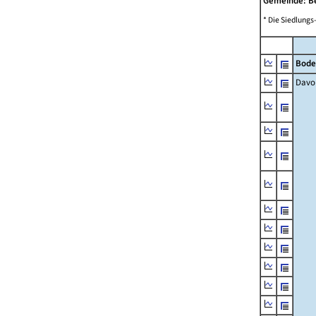
Gemeinde: B
* Die Siedlungs
Bode
Davo