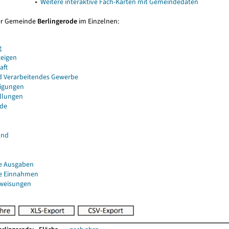
▸
Weitere interaktive Fach-Karten mit Gemeindedaten
er Gemeinde
Berlingerode
im Einzelnen:
g
eigen
aft
d Verarbeitendes Gewerbe
igungen
ellungen
de
and
e Ausgaben
e Einnahmen
uweisungen