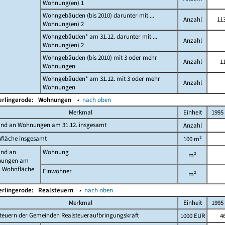
Wohnung(en) 1
Wohngebäuden (bis 2010) darunter mit ...
Anzahl
11
Wohnung(en) 2
Wohngebäuden* am 31.12. darunter mit ...
Anzahl
Wohnung(en) 2
Wohngebäuden (bis 2010) mit 3 oder mehr
Anzahl
1
Wohnungen
Wohngebäuden* am 31.12. mit 3 oder mehr
Anzahl
Wohnungen
erlingerode:
Wohnungen
▴
nach oben
Merkmal
Einheit
1995
and an Wohnungen am 31.12. insgesamt
Anzahl
fläche insgesamt
100 m²
and an
Wohnung
m²
ungen am
. Wohnfläche
Einwohner
m²
erlingerode:
Realsteuern
▴
nach oben
Merkmal
Einheit
1995
teuern der Gemeinden Realsteueraufbringungskraft
1000 EUR
4