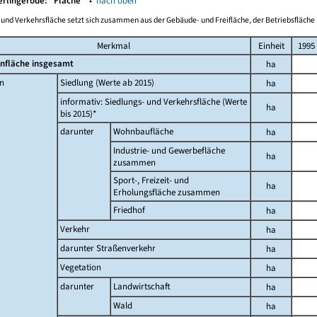
erlingerode:
Fläche
▴
nach oben
-und Verkehrsfläche setzt sich zusammen aus der Gebäude- und Freifläche, der Betriebsfläche 
Merkmal
Einheit
1995
nfläche insgesamt
ha
n
Siedlung (Werte ab 2015)
ha
informativ: Siedlungs- und Verkehrsfläche (Werte
ha
bis 2015)*
darunter
Wohnbaufläche
ha
Industrie- und Gewerbefläche
ha
zusammen
Sport-, Freizeit- und
ha
Erholungsfläche zusammen
Friedhof
ha
Verkehr
ha
darunter Straßenverkehr
ha
Vegetation
ha
darunter
Landwirtschaft
ha
Wald
ha