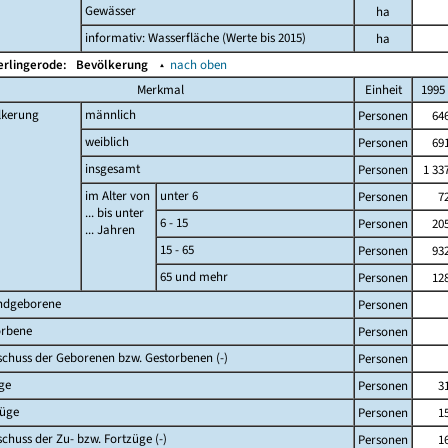
Gewässer
ha
informativ: Wasserfläche (Werte bis 2015)
ha
erlingerode:
Bevölkerung
▴
nach oben
Merkmal
Einheit
1995
lkerung
männlich
Personen
64
weiblich
Personen
69
insgesamt
Personen
1 33
im Alter von
unter 6
Personen
7
... bis unter
6 - 15
Personen
20
... Jahren
15 - 65
Personen
93
65 und mehr
Personen
12
ndgeborene
Personen
orbene
Personen
chuss der Geborenen bzw. Gestorbenen (-)
Personen
ge
Personen
3
züge
Personen
1
chuss der Zu- bzw. Fortzüge (-)
Personen
1