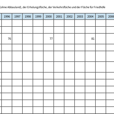
(ohne Abbauland), der Erholungsfläche, der Verkehrsfläche und der Fläche für Friedhöfe
1996
1997
1998
1999
2000
2001
2002
2003
2004
2005
200
76
77
81