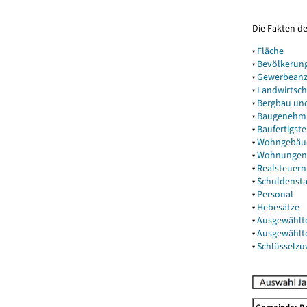
Die Fakten d
▾
Fläche
▾
Bevölkerun
▾
Gewerbeanz
▾
Landwirtsch
▾
Bergbau un
▾
Baugenehm
▾
Baufertigst
▾
Wohngebäu
▾
Wohnungen
▾
Realsteuern
▾
Schuldenst
▾
Personal
▾
Hebesätze
▾
Ausgewählt
▾
Ausgewählt
▾
Schlüsselz