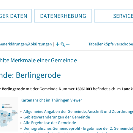
GER DATEN
DATENERHEBUNG
SERVIC
henerklärungen/Abkürzungen
|
Tabellenköpfe verschob
lte Merkmale einer Gemeinde
de: Berlingerode
e
Berlingerode
mit der Gemeinde-Nummer
16061003
befindet sich im
Landkr
Kartenansicht im Thüringen Viewer
▸
Allgemeine Angaben der Gemeinde, Anschrift und Zuordnunge
▸
Gebietsveränderungen der Gemeinde
▸
Alle Ergebnisse der Gemeinde
▸
Demografisches Gemeindeprofil - Ergebnisse der 2. Gemeind