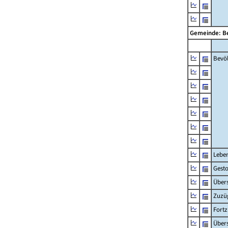
Gemeinde: B
Bevö
Lebe
Gest
Übers
Zuzü
Fort
Übers