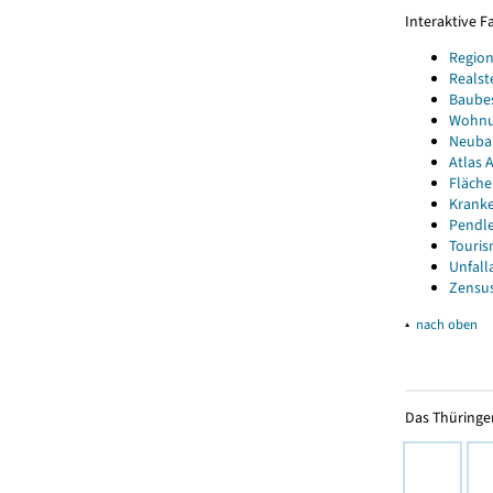
Interaktive 
Region
Realst
Baube
Wohnun
Neubau
Atlas A
Fläche
Kranke
Pendle
Touris
Unfall
Zensus
▴
nach oben
Das Thüringer