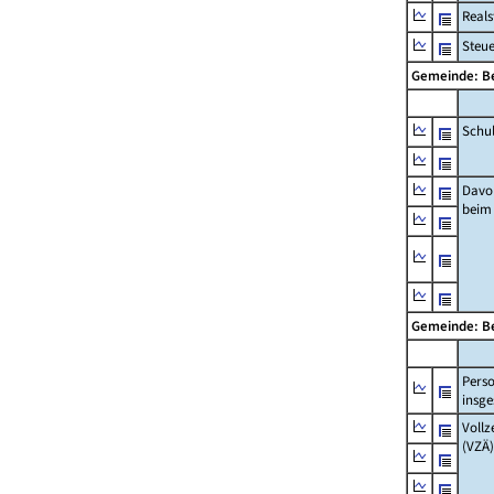
Real
Steu
Gemeinde: Be
Schu
Davo
beim
Gemeinde: Be
Pers
insg
Vollz
(VZÄ)