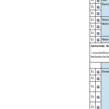
Bau
Neue
Wohn
Neue
Gemeinde: Be
* einschließli
Methodische Än
Best