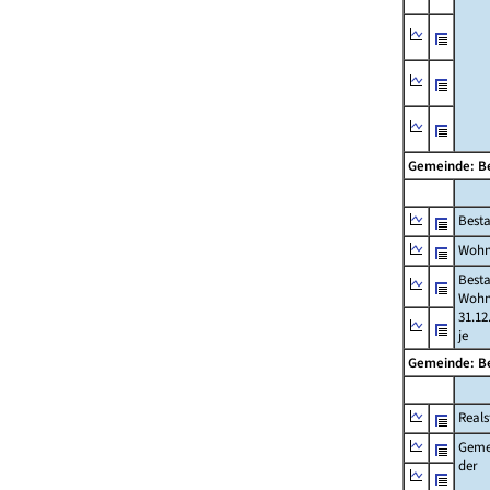
Gemeinde: Be
Best
Wohn
Best
Wohn
31.12
je
Gemeinde: Be
Reals
Geme
der