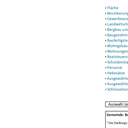
▾
Fläche
▾
Bevölkerun
▾
Gewerbeanz
▾
Landwirtsch
▾
Bergbau un
▾
Baugenehm
▾
Baufertigst
▾
Wohngebäu
▾
Wohnungen
▾
Realsteuern
▾
Schuldenst
▾
Personal
▾
Hebesätze
▾
Ausgewählt
▾
Ausgewählt
▾
Schlüsselz
Gemeinde: Be
* Die Siedlungs