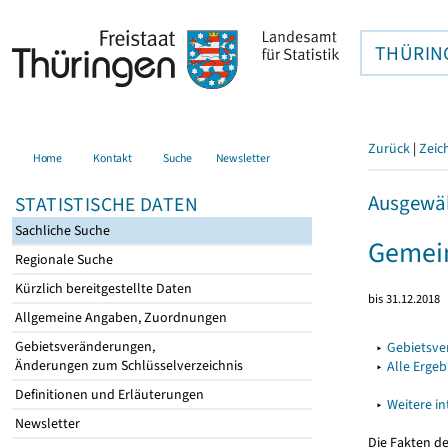
THÜRIN
Zurück
|
Zeic
Home
Kontakt
Suche
Newsletter
Ausgewäh
STATISTISCHE DATEN
Sachliche Suche
Gemein
Regionale Suche
Kürzlich bereitgestellte Daten
bis 31.12.2018
Allgemeine Angaben, Zuordnungen
Gebietsveränderungen,
▸
Gebietsv
Änderungen zum Schlüsselverzeichnis
▸
Alle Erge
Definitionen und Erläuterungen
▸
Weitere i
Newsletter
Die Fakten d