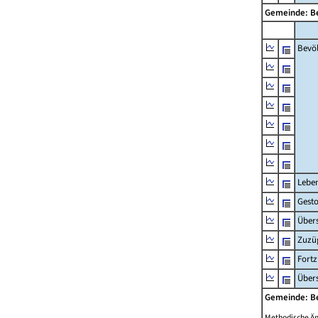
Gemeinde: Be
Bevö
Lebe
Gest
Übers
Zuzü
Fort
Übers
Gemeinde: Be
Methodische Ä