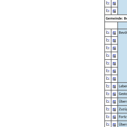
Gemeinde: 
Bevö
Lebe
Gest
Übers
Zuzü
Fort
Übers