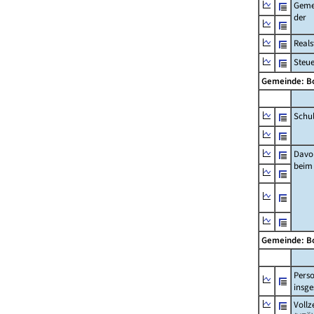
Geme
der
Real
Steu
Gemeinde: 
Schu
Davo
beim
Gemeinde: 
Pers
insg
Vollz