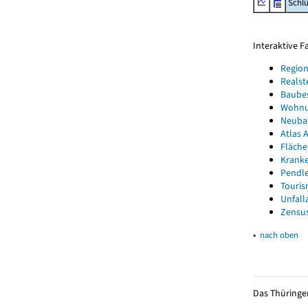
Schl
Interaktive 
Region
Realst
Baube
Wohnun
Neubau
Atlas A
Fläche
Kranke
Pendle
Touris
Unfall
Zensus
▴
nach oben
Das Thüringer