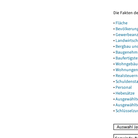
Die Fakten d
▾
Fläche
▾
Bevölkerun
▾
Gewerbeanz
▾
Landwirtsch
▾
Bergbau un
▾
Baugenehm
▾
Baufertigst
▾
Wohngebäu
▾
Wohnungen
▾
Realsteuern
▾
Schuldenst
▾
Personal
▾
Hebesätze
▾
Ausgewählt
▾
Ausgewählt
▾
Schlüsselz