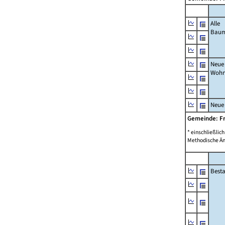
Alle
Bau
Neue
Wohn
Neue
Gemeinde: F
* einschließli
Methodische Än
Best