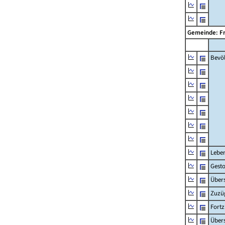
Gemeinde: F
Bevö
Lebe
Gest
Übers
Zuzü
Fort
Übers