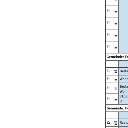
Gemeinde: F
Best
Wohn
Best
Wohn
31.12
je
Gemeinde: F
Reals