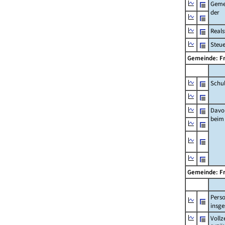
Geme
der
Real
Steu
Gemeinde: F
Schu
Davo
beim
Gemeinde: F
Pers
insg
Vollz