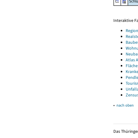
Schl
Interaktive 
Region
Realst
Baube
Wohnun
Neubau
Atlas A
Fläche
Kranke
Pendle
Touris
Unfall
Zensus
▴
nach oben
Das Thüringer