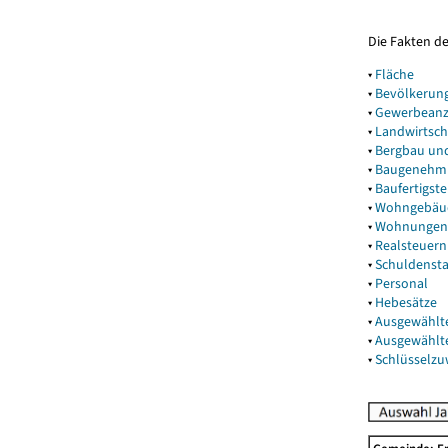
Die Fakten d
▾
Fläche
▾
Bevölkerun
▾
Gewerbeanz
▾
Landwirtsch
▾
Bergbau un
▾
Baugenehm
▾
Baufertigst
▾
Wohngebäu
▾
Wohnungen
▾
Realsteuern
▾
Schuldenst
▾
Personal
▾
Hebesätze
▾
Ausgewählt
▾
Ausgewählt
▾
Schlüsselz