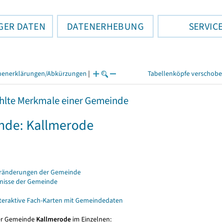
GER DATEN
DATENERHEBUNG
SERVIC
henerklärungen/Abkürzungen
|
Tabellenköpfe verschob
lte Merkmale einer Gemeinde
nde: Kallmerode
eränderungen der Gemeinde
bnisse der Gemeinde
nteraktive Fach-Karten mit Gemeindedaten
er Gemeinde
Kallmerode
im Einzelnen: