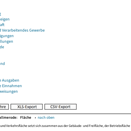
g
eigen
aft
d Verarbeitendes Gewerbe
igungen
ellungen
de
and
e Ausgaben
e Einnahmen
uweisungen
Kallmerode:
Fläche
▴
nach oben
-und Verkehrsfläche setzt sich zusammen aus der Gebäude- und Freifläche, der Betriebsfläche 