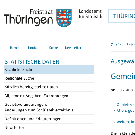
THÜRIN
Zurück
|
Zeic
Home
Kontakt
Suche
Newsletter
Ausgewäh
STATISTISCHE DATEN
Sachliche Suche
Gemei
Regionale Suche
Kürzlich bereitgestellte Daten
bis 31.12.2018
Allgemeine Angaben, Zuordnungen
Gebietsveränderungen,
▸
Gebietsv
Änderungen zum Schlüsselverzeichnis
▸
Alle Erge
Definitionen und Erläuterungen
▸
Weitere i
Newsletter
Die Fakten d