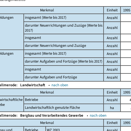
Merkmal
Einheit
1995
ldungen
insgesamt (Werte bis 2017)
Anzahl
darunter Neuerrichtungen und Zuzüge (Werte bis
Anzahl
2017)
insgesamt
Anzahl
darunter Neuerrichtungen und Zuzüge
Anzahl
ldungen
insgesamt (Werte bis 2017)
Anzahl
darunter Aufgaben und Fortzüge (Werte bis 2017)
Anzahl
insgesamt
Anzahl
darunter Aufgaben und Fortzüge
Anzahl
Kallmerode:
Landwirtschaft
▴
nach oben
Merkmal
Einheit
1995
irtschaftliche
Betriebe
Anzahl
ebe
Landwirtschaftlich genutzte Fläche
ha
Kallmerode:
Bergbau und Verarbeitendes Gewerbe
▴
nach oben
Merkmal
Einheit
1995
bau und
Betriebe
WZ 2003
Anzahl