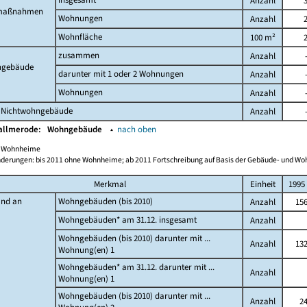
Anzahl
maßnahmen
Wohnungen
Anzahl
Wohnfläche
100 m²
zusammen
Anzahl
gebäude
darunter mit 1 oder 2 Wohnungen
Anzahl
Wohnungen
Anzahl
 Nichtwohngebäude
Anzahl
Kallmerode:
Wohngebäude
▴
nach oben
ch Wohnheime
derungen: bis 2011 ohne Wohnheime; ab 2011 Fortschreibung auf Basis der Gebäude- und W
Merkmal
Einheit
1995
and an
Wohngebäuden (bis 2010)
Anzahl
15
Wohngebäuden* am 31.12. insgesamt
Anzahl
Wohngebäuden (bis 2010) darunter mit ...
Anzahl
13
Wohnung(en) 1
Wohngebäuden* am 31.12. darunter mit ...
Anzahl
Wohnung(en) 1
Wohngebäuden (bis 2010) darunter mit ...
Anzahl
2