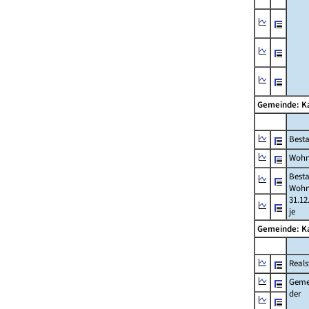
Gemeinde: 
Best
Wohn
Best
Wohn
31.12
je
Gemeinde: 
Reals
Geme
der