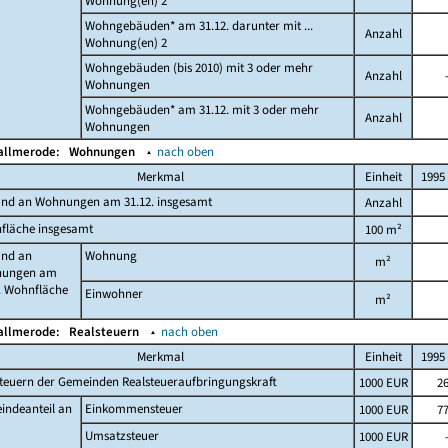
Wohnung(en) 2
Wohngebäuden* am 31.12. darunter mit ...
Anzahl
Wohnung(en) 2
Wohngebäuden (bis 2010) mit 3 oder mehr
Anzahl
Wohnungen
Wohngebäuden* am 31.12. mit 3 oder mehr
Anzahl
Wohnungen
Kallmerode:
Wohnungen
▴
nach oben
Merkmal
Einheit
1995
and an Wohnungen am 31.12. insgesamt
Anzahl
fläche insgesamt
100 m²
and an
Wohnung
m²
ungen am
. Wohnfläche
Einwohner
m²
Kallmerode:
Realsteuern
▴
nach oben
Merkmal
Einheit
1995
teuern der Gemeinden Realsteueraufbringungskraft
1000 EUR
2
indeanteil an
Einkommensteuer
1000 EUR
7
Umsatzsteuer
1000 EUR