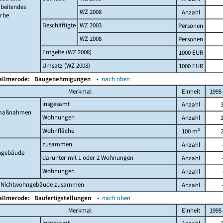
beitendes
WZ 2008
Anzahl
rbe
Beschäftigte
WZ 2003
Personen
WZ 2008
Personen
Entgelte (WZ 2008)
1000 EUR
Umsatz (WZ 2008)
1000 EUR
Kallmerode:
Baugenehmigungen
▴
nach oben
Merkmal
Einheit
1995
insgesamt
Anzahl
maßnahmen
Wohnungen
Anzahl
Wohnfläche
100 m²
zusammen
Anzahl
gebäude
darunter mit 1 oder 2 Wohnungen
Anzahl
Wohnungen
Anzahl
 Nichtwohngebäude zusammen
Anzahl
Kallmerode:
Baufertigstellungen
▴
nach oben
Merkmal
Einheit
1995
insgesamt