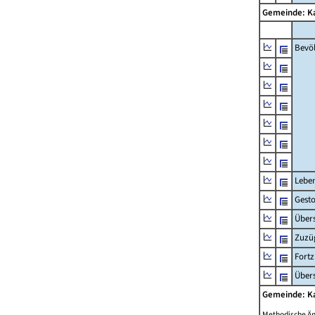
Gemeinde: 
Bevö
Lebe
Gest
Übers
Zuzü
Fort
Übers
Gemeinde: 
Methodische Ä