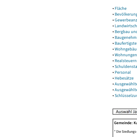
▾
Fläche
▾
Bevölkerun
▾
Gewerbeanz
▾
Landwirtsch
▾
Bergbau un
▾
Baugenehm
▾
Baufertigst
▾
Wohngebäu
▾
Wohnungen
▾
Realsteuern
▾
Schuldenst
▾
Personal
▾
Hebesätze
▾
Ausgewählt
▾
Ausgewählt
▾
Schlüsselz
Gemeinde: 
* Die Siedlungs