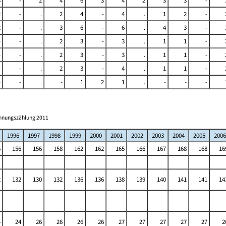
3
-
2
4
6
3
4
2
3
3
-
2
-
.
2
4
-
4
.
1
2
-
2
-
.
3
6
-
6
.
4
3
-
-
-
.
2
3
-
3
.
1
1
-
-
-
.
2
3
-
3
.
1
1
-
-
-
.
2
3
-
4
.
1
1
-
-
-
.
-
1
2
1
.
-
-
-
ohnungszählung 2011
1996
1997
1998
1999
2000
2001
2002
2003
2004
2005
2006
6
156
156
158
162
162
165
166
167
168
168
16
2
132
130
132
136
136
138
139
140
141
141
14
4
24
26
26
26
26
27
27
27
27
27
2