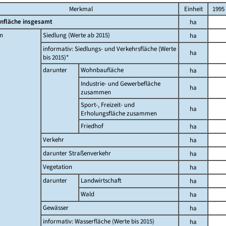
Merkmal
Einheit
1995
nfläche insgesamt
ha
n
Siedlung (Werte ab 2015)
ha
informativ: Siedlungs- und Verkehrsfläche (Werte
ha
bis 2015)*
darunter
Wohnbaufläche
ha
Industrie- und Gewerbefläche
ha
zusammen
Sport-, Freizeit- und
ha
Erholungsfläche zusammen
Friedhof
ha
Verkehr
ha
darunter Straßenverkehr
ha
Vegetation
ha
darunter
Landwirtschaft
ha
Wald
ha
Gewässer
ha
informativ: Wasserfläche (Werte bis 2015)
ha