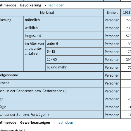
Kallmerode:
Bevölkerung
▴
nach oben
Merkmal
Einheit
1995
lkerung
männlich
Personen
27
weiblich
Personen
29
insgesamt
Personen
57
im Alter von
unter 6
Personen
3
... bis unter
6 - 15
Personen
7
... Jahren
15 - 65
Personen
39
65 und mehr
Personen
7
ndgeborene
Personen
orbene
Personen
chuss der Geborenen bzw. Gestorbenen (-)
Personen
ge
Personen
2
züge
Personen
1
chuss der Zu- bzw. Fortzüge (-)
Personen
1
Kallmerode:
Gewerbeanzeigen
▴
nach oben
nderungen ab 2018