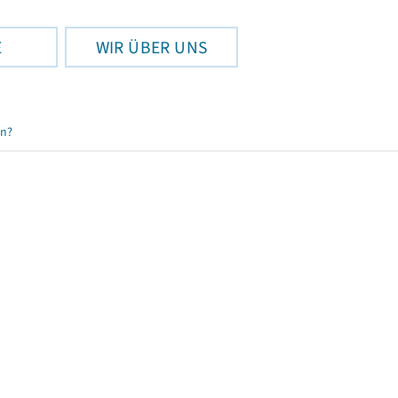
E
WIR ÜBER UNS
en?