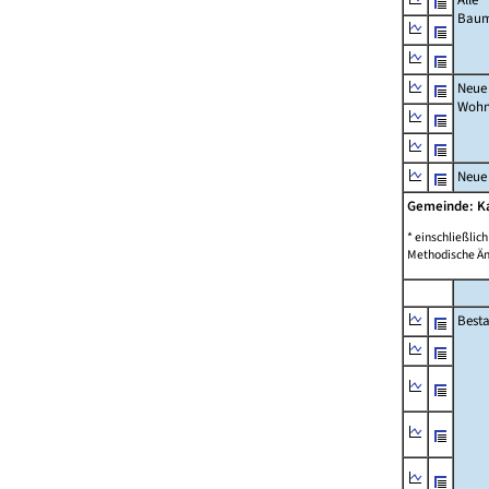
Bau
Neue
Wohn
Neue
Gemeinde: 
* einschließli
Methodische Än
Best