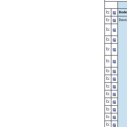
Bode
Davo