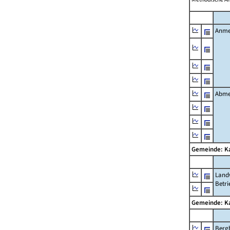
Anme
Abme
Gemeinde: 
Landw
Betri
Gemeinde: 
Berg