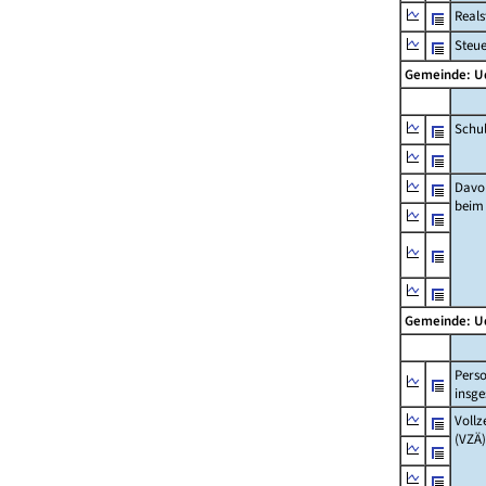
Real
Steu
Gemeinde: 
Schu
Davo
beim
Gemeinde: 
Pers
insg
Vollz
(VZÄ)