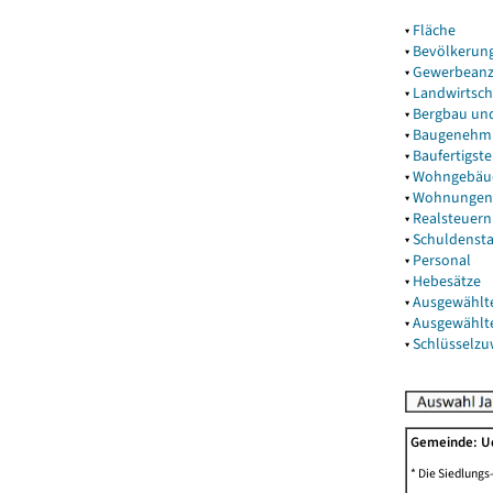
▾
Fläche
▾
Bevölkerun
▾
Gewerbeanz
▾
Landwirtsch
▾
Bergbau un
▾
Baugenehm
▾
Baufertigst
▾
Wohngebäu
▾
Wohnungen
▾
Realsteuern
▾
Schuldenst
▾
Personal
▾
Hebesätze
▾
Ausgewählt
▾
Ausgewählt
▾
Schlüsselz
Gemeinde: 
* Die Siedlungs