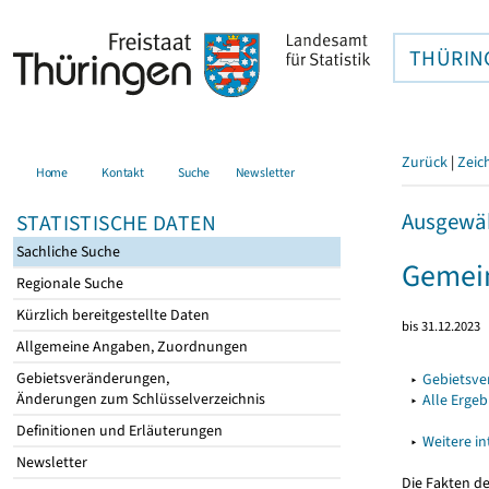
THÜRIN
Zurück
|
Zeic
Home
Kontakt
Suche
Newsletter
Ausgewäh
STATISTISCHE DATEN
Sachliche Suche
Gemei
Regionale Suche
Kürzlich bereitgestellte Daten
bis 31.12.2023
Allgemeine Angaben, Zuordnungen
Gebietsveränderungen,
▸
Gebietsv
Änderungen zum Schlüsselverzeichnis
▸
Alle Erge
Definitionen und Erläuterungen
▸
Weitere i
Newsletter
Die Fakten d