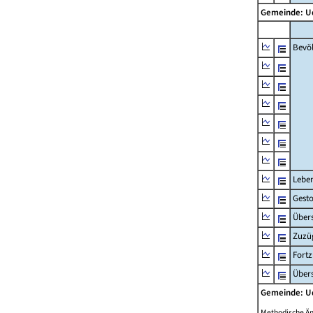
Gemeinde: 
Bevö
Lebe
Gest
Übers
Zuzü
Fort
Übers
Gemeinde: 
Methodische Ä