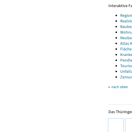
Interaktive 
Region
Realst
Baube
Wohnun
Neubau
Atlas A
Fläche
Kranke
Pendle
Touris
Unfall
Zensus
▴
nach oben
Das Thüringer