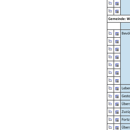
Gemeinde: 
Bevö
Lebe
Gest
Übers
Zuzü
Fort
Übers