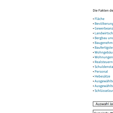
Die Fakten d
▾
Fläche
▾
Bevölkerun
▾
Gewerbeanz
▾
Landwirtsch
▾
Bergbau un
▾
Baugenehm
▾
Baufertigst
▾
Wohngebäu
▾
Wohnungen
▾
Realsteuern
▾
Schuldenst
▾
Personal
▾
Hebesätze
▾
Ausgewählt
▾
Ausgewählt
▾
Schlüsselz