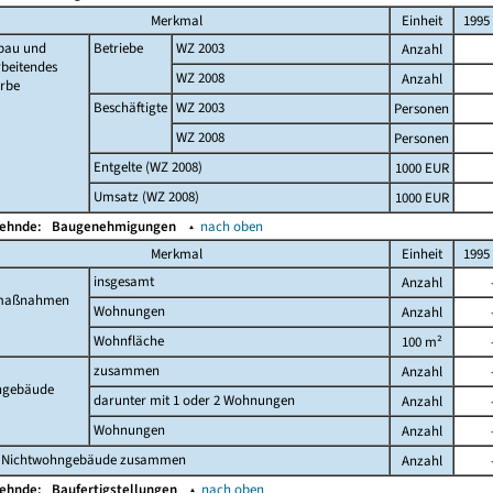
Merkmal
Einheit
1995
bau und
Betriebe
WZ 2003
Anzahl
beitendes
WZ 2008
Anzahl
rbe
Beschäftigte
WZ 2003
Personen
WZ 2008
Personen
Entgelte (WZ 2008)
1000 EUR
Umsatz (WZ 2008)
1000 EUR
Wehnde:
Baugenehmigungen
▴
nach oben
Merkmal
Einheit
1995
insgesamt
Anzahl
maßnahmen
Wohnungen
Anzahl
Wohnfläche
100 m²
zusammen
Anzahl
gebäude
darunter mit 1 oder 2 Wohnungen
Anzahl
Wohnungen
Anzahl
 Nichtwohngebäude zusammen
Anzahl
Wehnde:
Baufertigstellungen
▴
nach oben