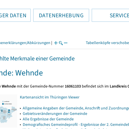
GER DATEN
DATENERHEBUNG
SERVIC
henerklärungen/Abkürzungen
|
Tabellenköpfe verschob
lte Merkmale einer Gemeinde
nde: Wehnde
e
Wehnde
mit der Gemeinde-Nummer
16061103
befindet sich im
Landkreis 
Kartenansicht im Thüringen Viewer
▸
Allgemeine Angaben der Gemeinde, Anschrift und Zuordnunge
▸
Gebietsveränderungen der Gemeinde
▸
Alle Ergebnisse der Gemeinde
▸
Demografisches Gemeindeprofil - Ergebnisse der 2. Gemeind