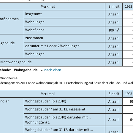
Merkmal
Einheit
1995
insgesamt
Anzahl
maßnahmen
Wohnungen
Anzahl
Wohnfläche
100 m²
zusammen
Anzahl
gebäude
darunter mit 1 oder 2 Wohnungen
Anzahl
Wohnungen
Anzahl
 Nichtwohngebäude
Anzahl
Wehnde:
Wohngebäude
▴
nach oben
ch Wohnheime
derungen: bis 2011 ohne Wohnheime; ab 2011 Fortschreibung auf Basis der Gebäude- und W
Merkmal
Einheit
1995
and an
Wohngebäuden (bis 2010)
Anzahl
9
Wohngebäuden* am 31.12. insgesamt
Anzahl
Wohngebäuden (bis 2010) darunter mit ...
Anzahl
6
Wohnung(en) 1
Wohngebäuden* am 31.12. darunter mit ...
Anzahl