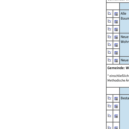
Alle
Bau
Neue
Wohn
Neue
Gemeinde: 
* einschließli
Methodische Än
Best