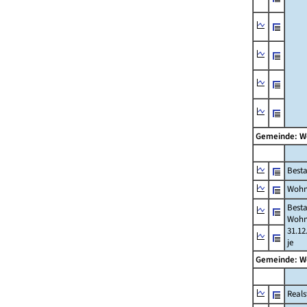
Gemeinde: 
Best
Wohn
Best
Wohn
31.12
je
Gemeinde: 
Reals