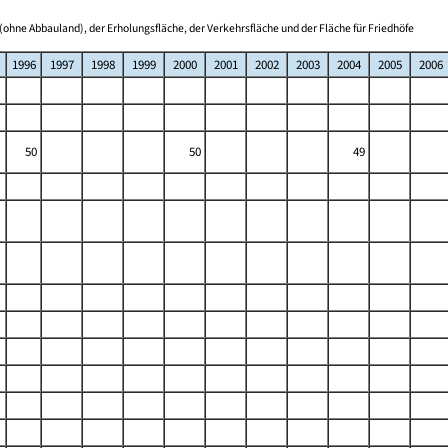
(ohne Abbauland), der Erholungsfläche, der Verkehrsfläche und der Fläche für Friedhöfe
1996
1997
1998
1999
2000
2001
2002
2003
2004
2005
2006
50
50
49