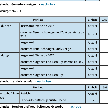
Wehnde:
Gewerbeanzeigen
▴
nach oben
nderungen ab 2018
Merkmal
Einheit
1995
ldungen
insgesamt (Werte bis 2017)
Anzahl
darunter Neuerrichtungen und Zuzüge (Werte bis
Anzahl
2017)
insgesamt
Anzahl
darunter Neuerrichtungen und Zuzüge
Anzahl
ldungen
insgesamt (Werte bis 2017)
Anzahl
darunter Aufgaben und Fortzüge (Werte bis 2017)
Anzahl
insgesamt
Anzahl
darunter Aufgaben und Fortzüge
Anzahl
Wehnde:
Landwirtschaft
▴
nach oben
Merkmal
Einheit
1995
irtschaftliche
Betriebe
Anzahl
ebe
Landwirtschaftlich genutzte Fläche
ha
Wehnde:
Bergbau und Verarbeitendes Gewerbe
▴
nach oben