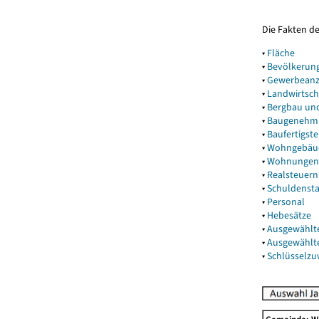
Die Fakten d
▾
Fläche
▾
Bevölkerun
▾
Gewerbeanz
▾
Landwirtsch
▾
Bergbau un
▾
Baugenehm
▾
Baufertigst
▾
Wohngebäu
▾
Wohnungen
▾
Realsteuern
▾
Schuldenst
▾
Personal
▾
Hebesätze
▾
Ausgewählt
▾
Ausgewählt
▾
Schlüsselz