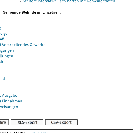
▸
Weitere interaktive Fach-Karten mit Gemeindedaten
er Gemeinde
Wehnde
im Einzelnen:
g
eigen
aft
d Verarbeitendes Gewerbe
igungen
ellungen
de
and
e Ausgaben
e Einnahmen
uweisungen