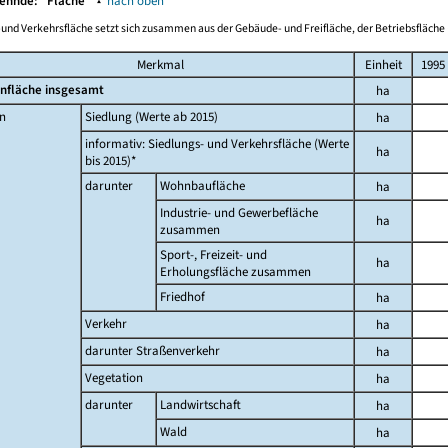
Wehnde:
Fläche
▴
nach oben
-und Verkehrsfläche setzt sich zusammen aus der Gebäude- und Freifläche, der Betriebsfläche 
Merkmal
Einheit
1995
nfläche insgesamt
ha
n
Siedlung (Werte ab 2015)
ha
informativ: Siedlungs- und Verkehrsfläche (Werte
ha
bis 2015)*
darunter
Wohnbaufläche
ha
Industrie- und Gewerbefläche
ha
zusammen
Sport-, Freizeit- und
ha
Erholungsfläche zusammen
Friedhof
ha
Verkehr
ha
darunter Straßenverkehr
ha
Vegetation
ha
darunter
Landwirtschaft
ha
Wald
ha