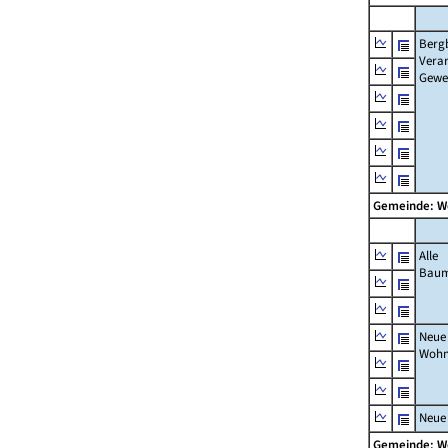
Berg
Verar
Gewe
Gemeinde: 
Alle
Bau
Neue
Wohn
Neue
Gemeinde: 