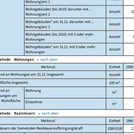
Wohnung(en) 1
Wohngebäuden (bis 2010) darunter mit ...
Anzahl
3
Wohnung(en) 2
Wohngebäuden* am 31.12. darunter mit ...
Anzahl
Wohnung(en) 2
Wohngebäuden (bis 2010) mit 3 oder mehr
Anzahl
Wohnungen
Wohngebäuden* am 31.12. mit 3 oder mehr
Anzahl
Wohnungen
Wehnde:
Wohnungen
▴
nach oben
Merkmal
Einheit
1995
and an Wohnungen am 31.12. insgesamt
Anzahl
fläche insgesamt
100 m²
and an
Wohnung
m²
ungen am
. Wohnfläche
Einwohner
m²
Wehnde:
Realsteuern
▴
nach oben
Merkmal
Einheit
1995
teuern der Gemeinden Realsteueraufbringungskraft
1000 EUR
1