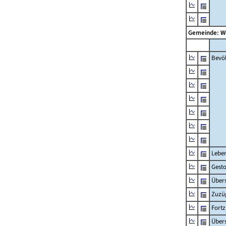
Gemeinde: 
Bevö
Lebe
Gest
Übers
Zuzü
Fort
Übers