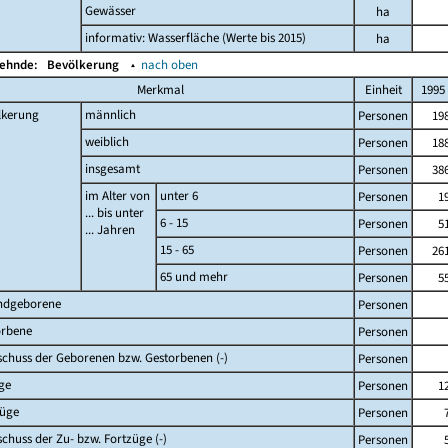
Gewässer
ha
informativ: Wasserfläche (Werte bis 2015)
ha
Wehnde:
Bevölkerung
▴
nach oben
Merkmal
Einheit
1995
lkerung
männlich
Personen
19
weiblich
Personen
18
insgesamt
Personen
38
im Alter von
unter 6
Personen
1
... bis unter
6 - 15
Personen
5
... Jahren
15 - 65
Personen
26
65 und mehr
Personen
5
ndgeborene
Personen
orbene
Personen
chuss der Geborenen bzw. Gestorbenen (-)
Personen
ge
Personen
1
züge
Personen
chuss der Zu- bzw. Fortzüge (-)
Personen