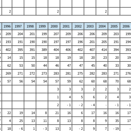
2
2
2
1996
1997
1998
1999
2000
2001
2002
2003
2004
2005
2006
8
209
204
201
199
207
209
206
206
209
203
199
8
193
191
190
190
197
197
196
201
205
191
194
6
402
395
391
389
404
406
402
407
414
394
393
9
14
15
15
18
18
19
18
20
23
20
19
1
62
53
50
44
46
47
47
45
40
33
30
1
269
271
272
273
283
281
275
282
283
271
276
5
57
56
54
54
57
59
62
60
68
70
68
3
3
3
2
2
3
2
1
4
5
6
2
4
3
2
- 1
- 2
- 4
-
- 1
- 1
2
22
19
14
8
21
16
6
17
16
16
17
7
4
25
13
11
8
13
8
8
9
35
17
5
18
- 6
1
- 3
13
3
- 2
9
7
- 19
-