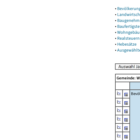
▾
Bevölkerun
▾
Landwirtsch
▾
Baugenehm
▾
Baufertigst
▾
Wohngebäu
▾
Realsteuern
▾
Hebesätze
▾
Ausgewählt
Gemeinde: W
Bevö