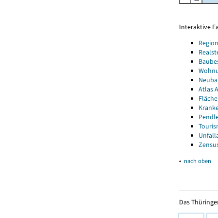
Interaktive 
Region
Realst
Baube
Wohnun
Neubau
Atlas A
Fläche
Kranke
Pendle
Touris
Unfall
Zensus
▴
nach oben
Das Thüringer