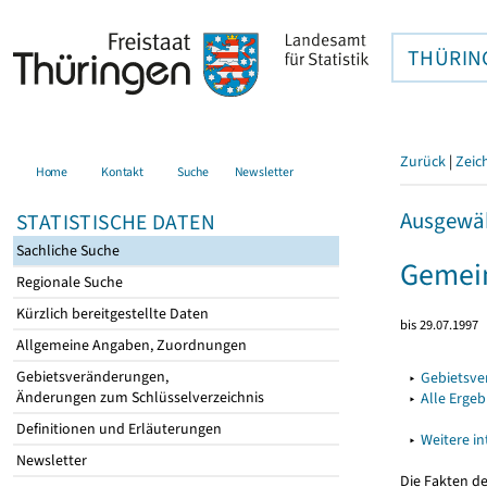
THÜRIN
Zurück
|
Zeic
Home
Kontakt
Suche
Newsletter
Ausgewäh
STATISTISCHE DATEN
Sachliche Suche
Gemein
Regionale Suche
Kürzlich bereitgestellte Daten
bis 29.07.1997
Allgemeine Angaben, Zuordnungen
Gebietsveränderungen,
▸
Gebietsv
Änderungen zum Schlüsselverzeichnis
▸
Alle Erge
Definitionen und Erläuterungen
▸
Weitere i
Newsletter
Die Fakten d