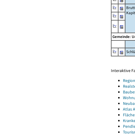
Brut
Kapi
Gemeinde: 
Schl
Interaktive 
Region
Realst
Baube
Wohnun
Neubau
Atlas A
Fläche
Kranke
Pendle
Touris