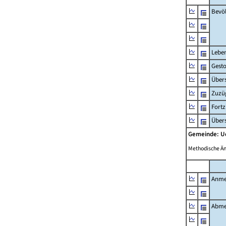
Bevö
Lebe
Gest
Übers
Zuzü
Fort
Übers
Gemeinde: 
Methodische Ä
Anme
Abme