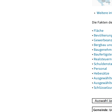
▸
Weitere i
Die Fakten d
▾
Fläche
▾
Bevölkerun
▾
Gewerbeanz
▾
Bergbau un
▾
Baugenehm
▾
Baufertigst
▾
Realsteuern
▾
Schuldenst
▾
Personal
▾
Hebesätze
▾
Ausgewählt
▾
Ausgewählt
▾
Schlüsselz
Gemeinde: 