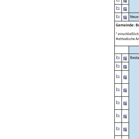
Neue
Gemeinde: B
* einschließli
Methodische Än
Best