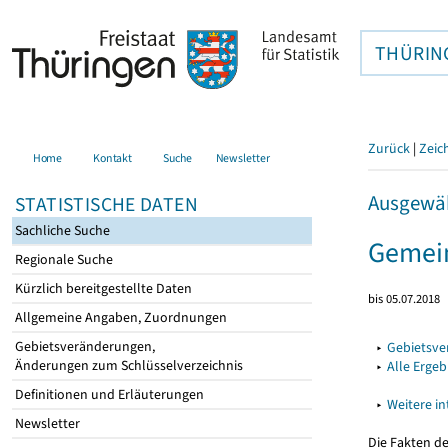
THÜRIN
Zurück
|
Zeic
Home
Kontakt
Suche
Newsletter
Ausgewäh
STATISTISCHE DATEN
Sachliche Suche
Gemei
Regionale Suche
Kürzlich bereitgestellte Daten
bis 05.07.2018
Allgemeine Angaben, Zuordnungen
Gebietsveränderungen,
▸
Gebietsv
Änderungen zum Schlüsselverzeichnis
▸
Alle Erge
Definitionen und Erläuterungen
▸
Weitere i
Newsletter
Die Fakten d