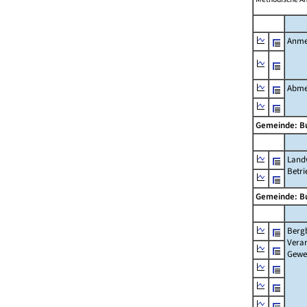
Anme
Abme
Gemeinde: B
Landw
Betri
Gemeinde: B
Berg
Verar
Gewe