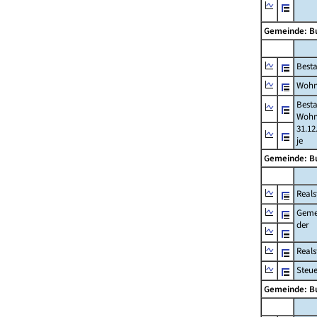
Gemeinde: B
Best
Wohn
Best
Wohn
31.12
je
Gemeinde: B
Reals
Geme
der
Real
Steu
Gemeinde: B