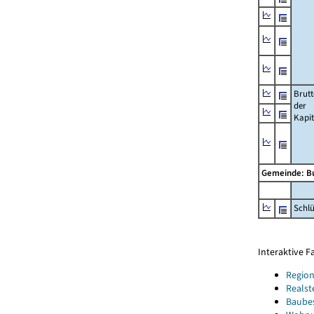
Brut
der
Kapi
Gemeinde: B
Schl
Interaktive 
Region
Realst
Baube