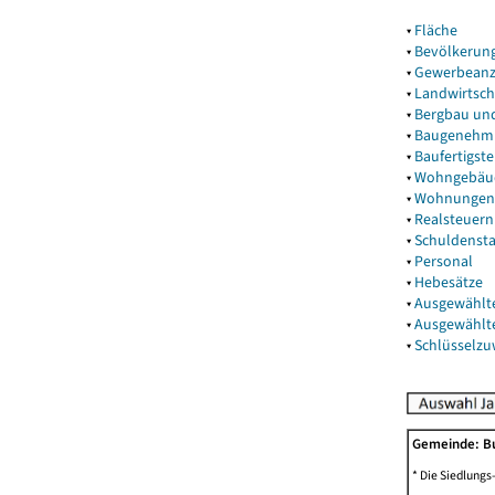
▾
Fläche
▾
Bevölkerun
▾
Gewerbeanz
▾
Landwirtsch
▾
Bergbau un
▾
Baugenehm
▾
Baufertigst
▾
Wohngebäu
▾
Wohnungen
▾
Realsteuern
▾
Schuldenst
▾
Personal
▾
Hebesätze
▾
Ausgewählt
▾
Ausgewählt
▾
Schlüsselz
Gemeinde: B
* Die Siedlungs