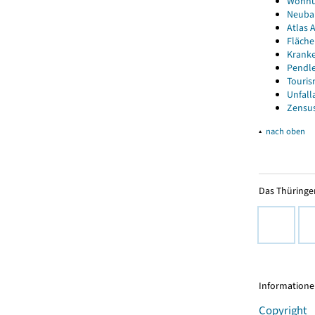
Wohnun
Neubau
Atlas A
Fläche
Kranke
Pendle
Touris
Unfall
Zensus
▴
nach oben
Das Thüringer
Informationen
Copyright