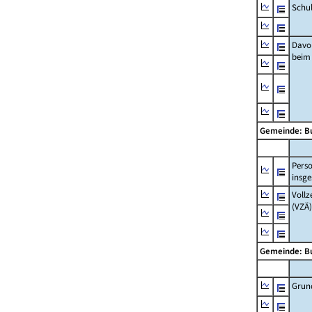
Schu
Davo
beim
Gemeinde: B
Pers
insg
Vollz
(VZÄ)
Gemeinde: B
Grun