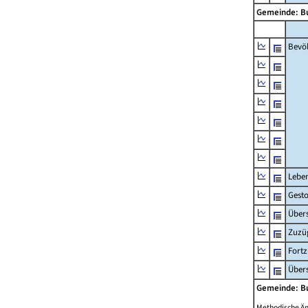
Gemeinde: B
Bevö
Lebe
Gest
Übers
Zuzü
Fort
Übers
Gemeinde: B
Methodische Ä