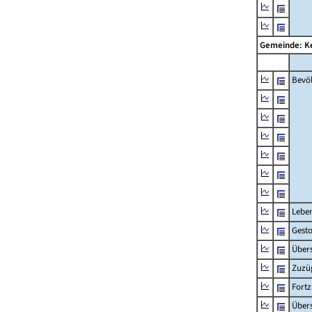
Gemeinde: 
Bevö
Lebe
Gest
Übers
Zuzü
Fort
Übers