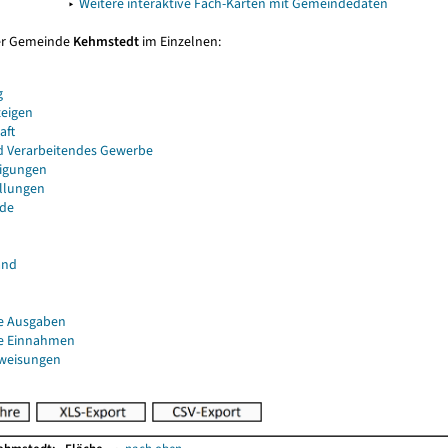
▸
Weitere interaktive Fach-Karten mit Gemeindedaten
er Gemeinde
Kehmstedt
im Einzelnen:
g
eigen
aft
d Verarbeitendes Gewerbe
igungen
ellungen
de
and
e Ausgaben
e Einnahmen
uweisungen