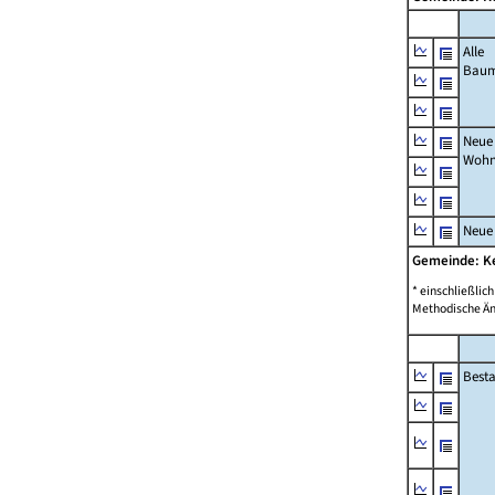
Alle
Bau
Neue
Wohn
Neue
Gemeinde: 
* einschließli
Methodische Än
Best