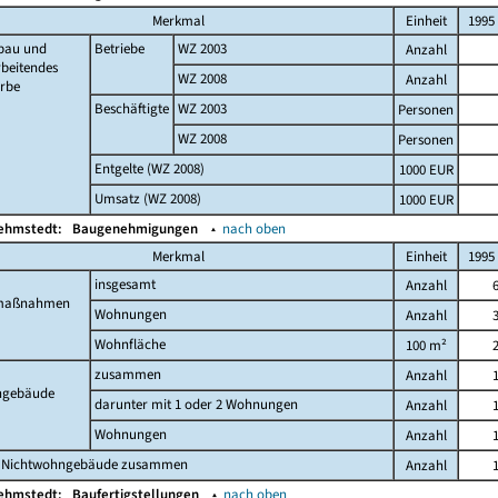
Merkmal
Einheit
1995
bau und
Betriebe
WZ 2003
Anzahl
beitendes
WZ 2008
Anzahl
rbe
Beschäftigte
WZ 2003
Personen
WZ 2008
Personen
Entgelte (WZ 2008)
1000 EUR
Umsatz (WZ 2008)
1000 EUR
Kehmstedt:
Baugenehmigungen
▴
nach oben
Merkmal
Einheit
1995
insgesamt
Anzahl
maßnahmen
Wohnungen
Anzahl
Wohnfläche
100 m²
zusammen
Anzahl
gebäude
darunter mit 1 oder 2 Wohnungen
Anzahl
Wohnungen
Anzahl
 Nichtwohngebäude zusammen
Anzahl
Kehmstedt:
Baufertigstellungen
▴
nach oben