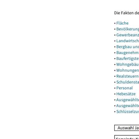
Die Fakten d
▾
Fläche
▾
Bevölkerun
▾
Gewerbeanz
▾
Landwirtsch
▾
Bergbau un
▾
Baugenehm
▾
Baufertigst
▾
Wohngebäu
▾
Wohnungen
▾
Realsteuern
▾
Schuldenst
▾
Personal
▾
Hebesätze
▾
Ausgewählt
▾
Ausgewählt
▾
Schlüsselz