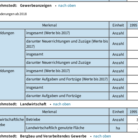
Kehmstedt:
Gewerbeanzeigen
▴
nach oben
nderungen ab 2018
Merkmal
Einheit
1995
ldungen
insgesamt (Werte bis 2017)
Anzahl
darunter Neuerrichtungen und Zuzüge (Werte bis
Anzahl
2017)
insgesamt
Anzahl
darunter Neuerrichtungen und Zuzüge
Anzahl
ldungen
insgesamt (Werte bis 2017)
Anzahl
darunter Aufgaben und Fortzüge (Werte bis 2017)
Anzahl
insgesamt
Anzahl
darunter Aufgaben und Fortzüge
Anzahl
Kehmstedt:
Landwirtschaft
▴
nach oben
Merkmal
Einheit
1995
irtschaftliche
Betriebe
Anzahl
ebe
Landwirtschaftlich genutzte Fläche
ha
Kehmstedt:
Bergbau und Verarbeitendes Gewerbe
▴
nach oben