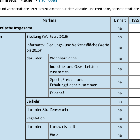
Kehmstedt:
Fläche
▴
nach oben
-und Verkehrsfläche setzt sich zusammen aus der Gebäude- und Freifläche, der Betriebsfläche 
Merkmal
Einheit
1995
nfläche insgesamt
ha
n
Siedlung (Werte ab 2015)
ha
informativ: Siedlungs- und Verkehrsfläche (Werte
ha
bis 2015)*
darunter
Wohnbaufläche
ha
Industrie- und Gewerbefläche
ha
zusammen
Sport-, Freizeit- und
ha
Erholungsfläche zusammen
Friedhof
ha
Verkehr
ha
darunter Straßenverkehr
ha
Vegetation
ha
darunter
Landwirtschaft
ha
Wald
ha