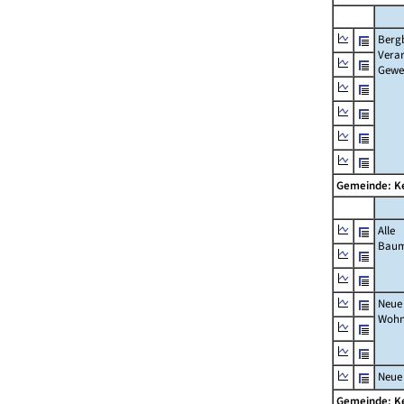
Berg
Verar
Gewe
Gemeinde: 
Alle
Bau
Neue
Wohn
Neue
Gemeinde: 