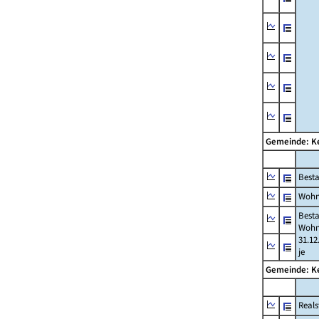
Gemeinde: 
Best
Wohn
Best
Wohn
31.12
je
Gemeinde: 
Reals