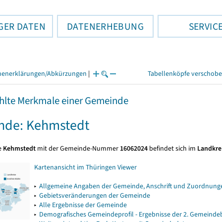
GER DATEN
DATENERHEBUNG
SERVIC
henerklärungen/Abkürzungen
|
Tabellenköpfe verschob
lte Merkmale einer Gemeinde
nde: Kehmstedt
e
Kehmstedt
mit der Gemeinde-Nummer
16062024
befindet sich im
Landkre
Kartenansicht im Thüringen Viewer
▸
Allgemeine Angaben der Gemeinde, Anschrift und Zuordnunge
▸
Gebietsveränderungen der Gemeinde
▸
Alle Ergebnisse der Gemeinde
▸
Demografisches Gemeindeprofil - Ergebnisse der 2. Gemeind