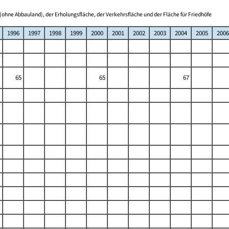
(ohne Abbauland), der Erholungsfläche, der Verkehrsfläche und der Fläche für Friedhöfe
1996
1997
1998
1999
2000
2001
2002
2003
2004
2005
2006
65
65
67