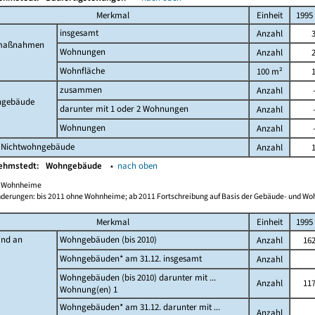
Merkmal
Einheit
1995
insgesamt
Anzahl
maßnahmen
Wohnungen
Anzahl
Wohnfläche
100 m²
zusammen
Anzahl
gebäude
darunter mit 1 oder 2 Wohnungen
Anzahl
Wohnungen
Anzahl
 Nichtwohngebäude
Anzahl
Kehmstedt:
Wohngebäude
▴
nach oben
ch Wohnheime
derungen: bis 2011 ohne Wohnheime; ab 2011 Fortschreibung auf Basis der Gebäude- und W
Merkmal
Einheit
1995
and an
Wohngebäuden (bis 2010)
Anzahl
16
Wohngebäuden* am 31.12. insgesamt
Anzahl
Wohngebäuden (bis 2010) darunter mit ...
Anzahl
11
Wohnung(en) 1
Wohngebäuden* am 31.12. darunter mit ...
Anzahl