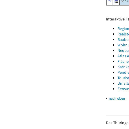
Schl
Interaktive 
Region
Realst
Baube
Wohnun
Neubau
Atlas A
Fläche
Kranke
Pendle
Touris
Unfall
Zensus
▴
nach oben
Das Thüringer