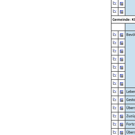
Gemeinde: K
Bevö
Lebe
Gest
Übers
Zuzü
Fort
Übers