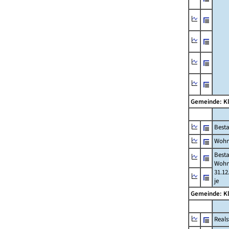
Gemeinde: K
Best
Wohn
Best
Wohn
31.12
je
Gemeinde: K
Reals