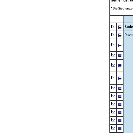
Gemeinde: K
* Die Siedlungs
Bode
Davo