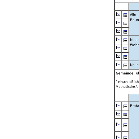
Alle
Bau
Neue
Wohn
Neue
Gemeinde: K
* einschließli
Methodische Än
Best