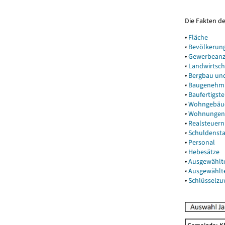
Die Fakten d
▾
Fläche
▾
Bevölkerun
▾
Gewerbeanz
▾
Landwirtsch
▾
Bergbau un
▾
Baugenehm
▾
Baufertigst
▾
Wohngebäu
▾
Wohnungen
▾
Realsteuern
▾
Schuldenst
▾
Personal
▾
Hebesätze
▾
Ausgewählt
▾
Ausgewählt
▾
Schlüsselz