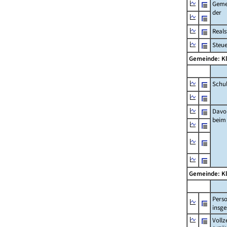
Geme
der
Real
Steu
Gemeinde: K
Schu
Davo
beim
Gemeinde: K
Pers
insg
Vollz