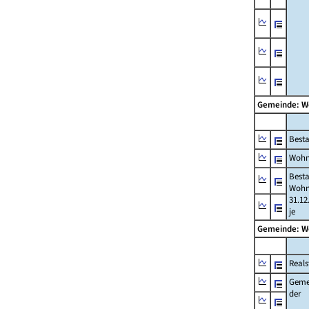
Gemeinde: 
Best
Wohn
Best
Wohn
31.12
je
Gemeinde: 
Reals
Geme
der