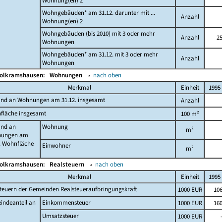
Wohnung(en) 2
Wohngebäuden* am 31.12. darunter mit ...
Anzahl
Wohnung(en) 2
Wohngebäuden (bis 2010) mit 3 oder mehr
Anzahl
2
Wohnungen
Wohngebäuden* am 31.12. mit 3 oder mehr
Anzahl
Wohnungen
Wolkramshausen:
Wohnungen
▴
nach oben
Merkmal
Einheit
1995
and an Wohnungen am 31.12. insgesamt
Anzahl
fläche insgesamt
100 m²
and an
Wohnung
m²
ungen am
. Wohnfläche
Einwohner
m²
Wolkramshausen:
Realsteuern
▴
nach oben
Merkmal
Einheit
1995
teuern der Gemeinden Realsteueraufbringungskraft
1000 EUR
10
indeanteil an
Einkommensteuer
1000 EUR
16
Umsatzsteuer
1000 EUR