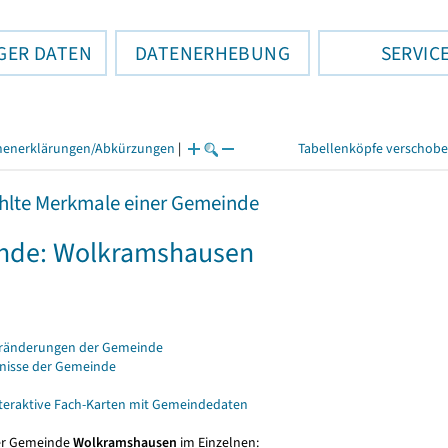
GER DATEN
DATENERHEBUNG
SERVIC
henerklärungen/Abkürzungen
|
Tabellenköpfe verschob
lte Merkmale einer Gemeinde
nde: Wolkramshausen
eränderungen der Gemeinde
bnisse der Gemeinde
nteraktive Fach-Karten mit Gemeindedaten
er Gemeinde
Wolkramshausen
im Einzelnen: