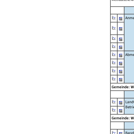
Anme
Abme
Gemeinde: 
Landw
Betri
Gemeinde: 
Berg