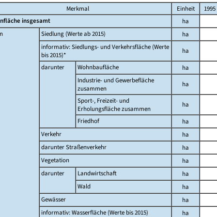
Merkmal
Einheit
1995
nfläche insgesamt
ha
n
Siedlung (Werte ab 2015)
ha
informativ: Siedlungs- und Verkehrsfläche (Werte
ha
bis 2015)*
darunter
Wohnbaufläche
ha
Industrie- und Gewerbefläche
ha
zusammen
Sport-, Freizeit- und
ha
Erholungsfläche zusammen
Friedhof
ha
Verkehr
ha
darunter Straßenverkehr
ha
Vegetation
ha
darunter
Landwirtschaft
ha
Wald
ha
Gewässer
ha
informativ: Wasserfläche (Werte bis 2015)
ha