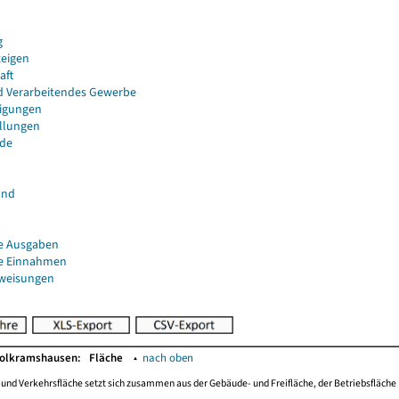
g
eigen
aft
d Verarbeitendes Gewerbe
igungen
ellungen
de
and
e Ausgaben
e Einnahmen
uweisungen
Wolkramshausen:
Fläche
▴
nach oben
-und Verkehrsfläche setzt sich zusammen aus der Gebäude- und Freifläche, der Betriebsfläche 