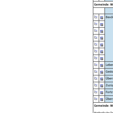
Gemeinde: 
Bevö
Lebe
Gest
Übers
Zuzü
Fort
Übers
Gemeinde: 
Methodische Ä