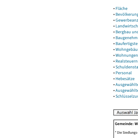
▾
Fläche
▾
Bevölkerun
▾
Gewerbeanz
▾
Landwirtsch
▾
Bergbau un
▾
Baugenehm
▾
Baufertigst
▾
Wohngebäu
▾
Wohnungen
▾
Realsteuern
▾
Schuldenst
▾
Personal
▾
Hebesätze
▾
Ausgewählt
▾
Ausgewählt
▾
Schlüsselz
Gemeinde: 
* Die Siedlungs