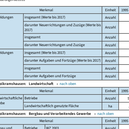
Merkmal
Einheit
1995
ldungen
insgesamt (Werte bis 2017)
Anzahl
darunter Neuerrichtungen und Zuzüge (Werte bis
Anzahl
2017)
insgesamt
Anzahl
darunter Neuerrichtungen und Zuzüge
Anzahl
ldungen
insgesamt (Werte bis 2017)
Anzahl
darunter Aufgaben und Fortzüge (Werte bis 2017)
Anzahl
insgesamt
Anzahl
darunter Aufgaben und Fortzüge
Anzahl
Wolkramshausen:
Landwirtschaft
▴
nach oben
Merkmal
Einheit
1995
irtschaftliche
Betriebe
Anzahl
ebe
Landwirtschaftlich genutzte Fläche
ha
Wolkramshausen:
Bergbau und Verarbeitendes Gewerbe
▴
nach oben
Merkmal
Einheit
1995
bau und
Betriebe
WZ 2003
Anzahl