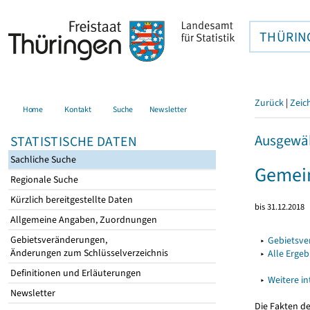
THÜRIN
Zurück
|
Zeic
Home
Kontakt
Suche
Newsletter
Ausgewäh
STATISTISCHE DATEN
Sachliche Suche
Gemei
Regionale Suche
Kürzlich bereitgestellte Daten
bis 31.12.2018
Allgemeine Angaben, Zuordnungen
Gebietsveränderungen,
▸
Gebietsv
Änderungen zum Schlüsselverzeichnis
▸
Alle Erge
Definitionen und Erläuterungen
▸
Weitere i
Newsletter
Die Fakten d