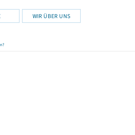
E
WIR ÜBER UNS
en?