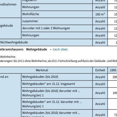
Anzahl
1
maßnahmen
Wohnungen
Anzahl
1
Wohnfläche
100 m²
1
zusammen
Anzahl
1
gebäude
darunter mit 1 oder 2 Wohnungen
Anzahl
1
Wohnungen
Anzahl
1
 Nichtwohngebäude
Anzahl
Wolkramshausen:
Wohngebäude
▴
nach oben
ch Wohnheime
derungen: bis 2011 ohne Wohnheime; ab 2011 Fortschreibung auf Basis der Gebäude- und W
Merkmal
Einheit
1995
and an
Wohngebäuden (bis 2010)
Anzahl
29
Wohngebäuden* am 31.12. insgesamt
Anzahl
Wohngebäuden (bis 2010) darunter mit ...
Anzahl
19
Wohnung(en) 1
Wohngebäuden* am 31.12. darunter mit ...
Anzahl
Wohnung(en) 1
Wohngebäuden (bis 2010) darunter mit ...
Anzahl
7