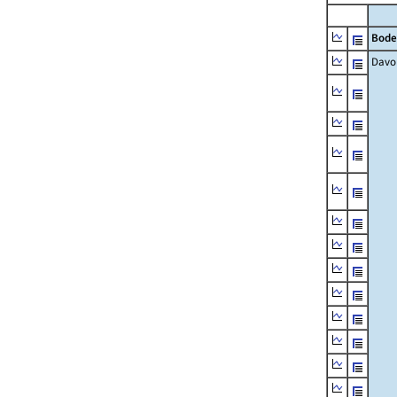
Bode
Davo