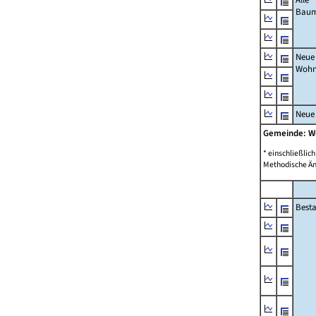
Bau
Neue
Wohn
Neue
Gemeinde: 
* einschließli
Methodische Än
Best