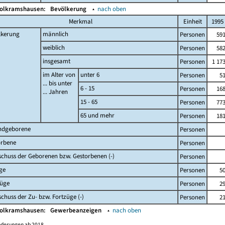
Wolkramshausen:
Bevölkerung
▴
nach oben
Merkmal
Einheit
1995
lkerung
männlich
Personen
59
weiblich
Personen
58
insgesamt
Personen
1 17
im Alter von
unter 6
Personen
5
... bis unter
6 - 15
Personen
16
... Jahren
15 - 65
Personen
77
65 und mehr
Personen
18
ndgeborene
Personen
orbene
Personen
chuss der Geborenen bzw. Gestorbenen (-)
Personen
ge
Personen
5
züge
Personen
2
chuss der Zu- bzw. Fortzüge (-)
Personen
2
Wolkramshausen:
Gewerbeanzeigen
▴
nach oben
nderungen ab 2018