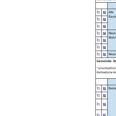
Alle
Bau
Neue
Wohn
Neue
Gemeinde: B
* einschließli
Methodische Än
Best