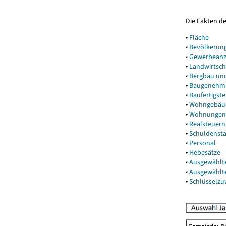
Die Fakten d
▾
Fläche
▾
Bevölkerun
▾
Gewerbeanz
▾
Landwirtsch
▾
Bergbau un
▾
Baugenehm
▾
Baufertigst
▾
Wohngebäu
▾
Wohnungen
▾
Realsteuern
▾
Schuldenst
▾
Personal
▾
Hebesätze
▾
Ausgewählt
▾
Ausgewählt
▾
Schlüsselz