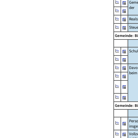
Geme
der
Real
Steu
Gemeinde: B
Schu
Davo
beim
Gemeinde: B
Pers
insg
Vollz