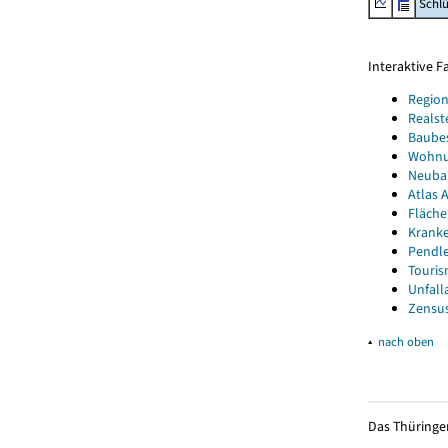
Schl
Interaktive 
Region
Realst
Baube
Wohnun
Neubau
Atlas A
Fläche
Kranke
Pendle
Touris
Unfall
Zensus
▴
nach oben
Das Thüringer