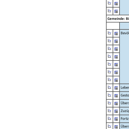
Gemeinde: B
Bevö
Lebe
Gest
Übers
Zuzü
Fort
Übers