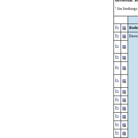
Gemeinde: B
* Die Siedlungs
Bode
Davo