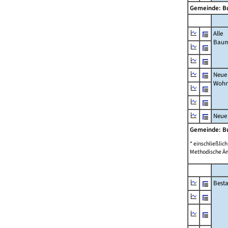
Gemeinde: B
Alle
Bau
Neue
Wohn
Neue
Gemeinde: B
* einschließli
Methodische Än
Best