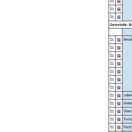
Gemeinde: B
Bevö
Lebe
Gest
Übers
Zuzü
Fort