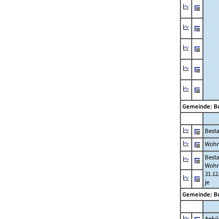
Gemeinde: B
Best
Wohn
Best
Wohn
31.12
je
Gemeinde: B
Ankü