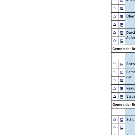
Über
Durc
Aufe
Gemeinde: B
Reals
Geme
der
Real
Steu
Gemeinde: B
Schu