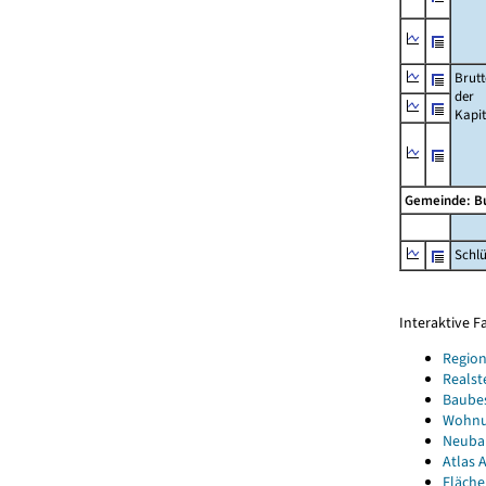
Brut
der
Kapi
Gemeinde: B
Schl
Interaktive 
Region
Realst
Baube
Wohnun
Neubau
Atlas A
Fläche