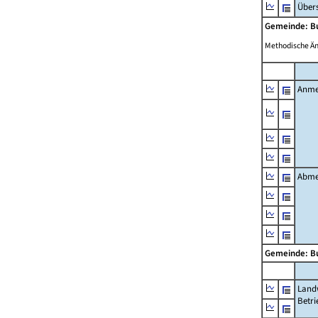
Übers
Gemeinde: B
Methodische Ä
Anme
Abme
Gemeinde: B
Landw
Betri