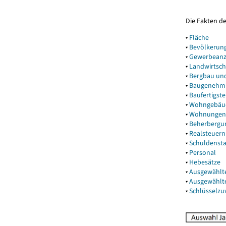
Die Fakten d
▾
Fläche
▾
Bevölkerun
▾
Gewerbeanz
▾
Landwirtsch
▾
Bergbau un
▾
Baugenehm
▾
Baufertigst
▾
Wohngebäu
▾
Wohnungen
▾
Beherbergu
▾
Realsteuern
▾
Schuldenst
▾
Personal
▾
Hebesätze
▾
Ausgewählt
▾
Ausgewählt
▾
Schlüsselz