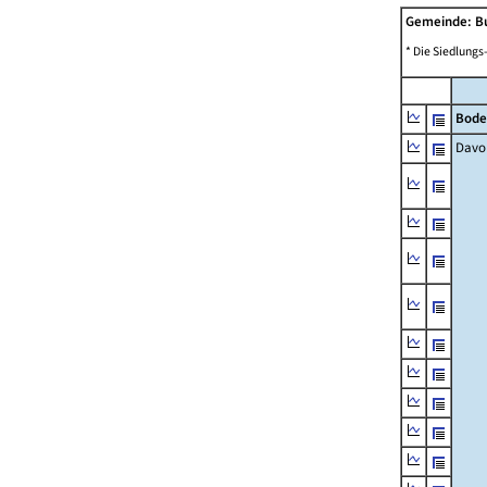
Gemeinde: B
* Die Siedlungs
Bode
Davo