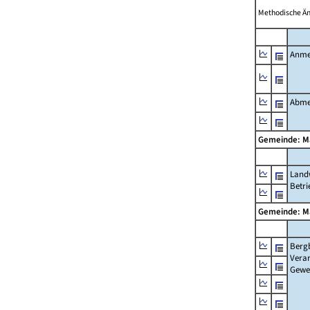
Methodische Ä
Anme
Abme
Gemeinde: 
Landw
Betri
Gemeinde: 
Berg
Verar
Gewe