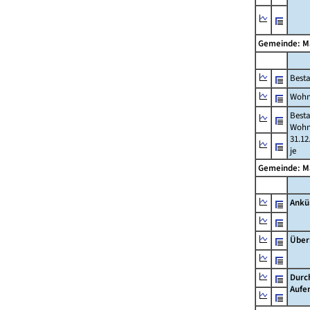
Gemeinde: 
Best
Wohn
Best
Wohn
31.12
je
Gemeinde: 
Ankü
Über
Durc
Aufe