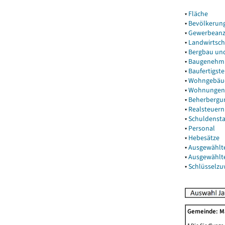
▾
Fläche
▾
Bevölkerun
▾
Gewerbeanz
▾
Landwirtsch
▾
Bergbau un
▾
Baugenehm
▾
Baufertigst
▾
Wohngebäu
▾
Wohnungen
▾
Beherbergu
▾
Realsteuern
▾
Schuldenst
▾
Personal
▾
Hebesätze
▾
Ausgewählt
▾
Ausgewählt
▾
Schlüsselz
Gemeinde: 