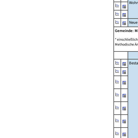
Wohn
Neue
Gemeinde: 
* einschließli
Methodische Än
Best