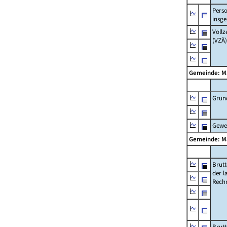
Pers
insg
Vollz
(VZÄ)
Gemeinde: 
Grun
Gewe
Gemeinde: 
Brut
der l
Rech
Brut