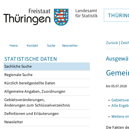
THÜRIN
Zurück
|
Zeic
Home
Kontakt
Suche
Newsletter
Ausgewäh
STATISTISCHE DATEN
Sachliche Suche
Gemein
Regionale Suche
Kürzlich bereitgestellte Daten
bis 05.07.2018
Allgemeine Angaben, Zuordnungen
Gebietsveränderungen,
▸
Gebietsv
Änderungen zum Schlüsselverzeichnis
▸
Alle Erge
Definitionen und Erläuterungen
▸
Weitere i
Newsletter
Die Fakten d