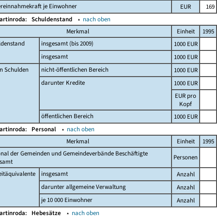
ereinnahmekraft je Einwohner
EUR
169
artinroda:
Schuldenstand
▴
nach oben
Merkmal
Einheit
1995
ldenstand
insgesamt (bis 2009)
1000 EUR
insgesamt
1000 EUR
n Schulden
nicht-öffentlichen Bereich
1000 EUR
darunter Kredite
1000 EUR
EUR pro
Kopf
öffentlichen Bereich
1000 EUR
artinroda:
Personal
▴
nach oben
Merkmal
Einheit
1995
onal der Gemeinden und Gemeindeverbände Beschäftigte
Personen
esamt
eitäquivalente
insgesamt
Anzahl
darunter allgemeine Verwaltung
Anzahl
je 10 000 Einwohner
Anzahl
artinroda:
Hebesätze
▴
nach oben