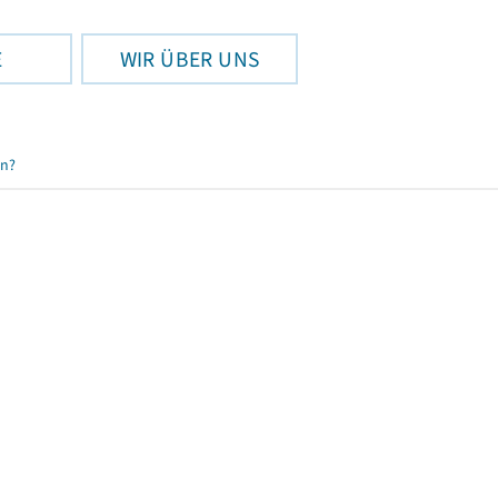
E
WIR ÜBER UNS
en?