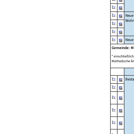
Neue
Wohn
Neue
Gemeinde: M
* einschließli
Methodische Än
Best