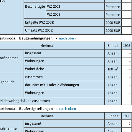
rbe
Beschäftigte
WZ 2003
Personen
WZ 2008
Personen
Entgelte (WZ 2008)
1000 EUR
Umsatz (WZ 2008)
1000 EUR
artinroda:
Baugenehmigungen
▴
nach oben
Merkmal
Einheit
1995
insgesamt
Anzahl
-
maßnahmen
Wohnungen
Anzahl
-
Wohnfläche
100 m²
-
zusammen
Anzahl
-
gebäude
darunter mit 1 oder 2 Wohnungen
Anzahl
-
Wohnungen
Anzahl
-
 Nichtwohngebäude zusammen
Anzahl
-
artinroda:
Baufertigstellungen
▴
nach oben
Merkmal
Einheit
1995
insgesamt
Anzahl
2
maßnahmen
Wohnungen
Anzahl
.