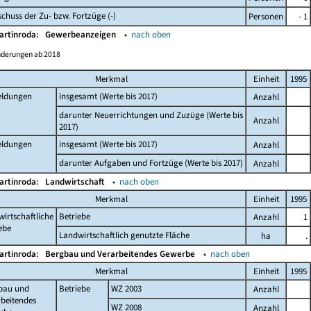
chuss der Zu- bzw. Fortzüge (-)
Personen
- 1
artinroda:
Gewerbeanzeigen
▴
nach oben
nderungen ab 2018
Merkmal
Einheit
1995
ldungen
insgesamt (Werte bis 2017)
Anzahl
darunter Neuerrichtungen und Zuzüge (Werte bis
Anzahl
2017)
ldungen
insgesamt (Werte bis 2017)
Anzahl
darunter Aufgaben und Fortzüge (Werte bis 2017)
Anzahl
artinroda:
Landwirtschaft
▴
nach oben
Merkmal
Einheit
1995
irtschaftliche
Betriebe
Anzahl
1
ebe
Landwirtschaftlich genutzte Fläche
ha
.
artinroda:
Bergbau und Verarbeitendes Gewerbe
▴
nach oben
Merkmal
Einheit
1995
bau und
Betriebe
WZ 2003
Anzahl
beitendes
WZ 2008
Anzahl