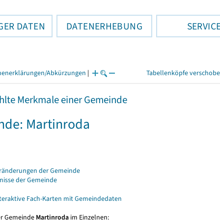
GER DATEN
DATENERHEBUNG
SERVIC
henerklärungen/Abkürzungen
|
Tabellenköpfe verschob
lte Merkmale einer Gemeinde
de: Martinroda
eränderungen der Gemeinde
bnisse der Gemeinde
nteraktive Fach-Karten mit Gemeindedaten
er Gemeinde
Martinroda
im Einzelnen: