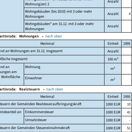
Anzahl
Wohnung(en) 2
Wohngebäuden (bis 2010) mit 3 oder mehr
Anzahl
4
Wohnungen
Wohngebäuden* am 31.12. mit 3 oder mehr
Anzahl
Wohnungen
artinroda:
Wohnungen
▴
nach oben
Merkmal
Einheit
1995
and an Wohnungen am 31.12. insgesamt
Anzahl
fläche insgesamt
100 m²
and an
Wohnung
m²
ungen am
. Wohnfläche
Einwohner
m²
artinroda:
Realsteuern
▴
nach oben
Merkmal
Einheit
1995
teuern der Gemeinden Realsteueraufbringungskraft
1000 EUR
10
indeanteil an
Einkommensteuer
1000 EUR
41
Umsatzsteuer
1000 EUR
-
steuern der Gemeinden Steuereinnahmekraft
1000 EUR
51