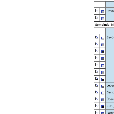
Davon
Gemeinde: M
Bevö
Lebe
Gest
Übers
Zuzü
Fort