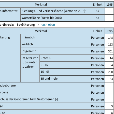
Merkmal
Einheit
1995
 informativ:
Siedlungs- und Verkehrsfläche (Werte bis 2015)*
ha
Wasserfläche (Werte bis 2015)
ha
artinroda:
Bevölkerung
▴
nach oben
Merkmal
Einheit
1995
lkerung
männlich
Personen
148
weiblich
Personen
153
insgesamt
Personen
301
im Alter von
unter 6
Personen
14
... bis unter
6 - 15
Personen
34
... Jahren
15 - 65
Personen
200
65 und mehr
Personen
53
ndgeborene
Personen
orbene
Personen
chuss der Geborenen bzw. Gestorbenen (-)
Personen
ge
Personen
5
züge
Personen
6