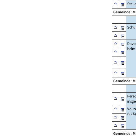
Steu
Gemeinde: M
Schu
Davo
beim
Gemeinde: M
Pers
insg
Vollz
(VZÄ)
Gemeinde: M