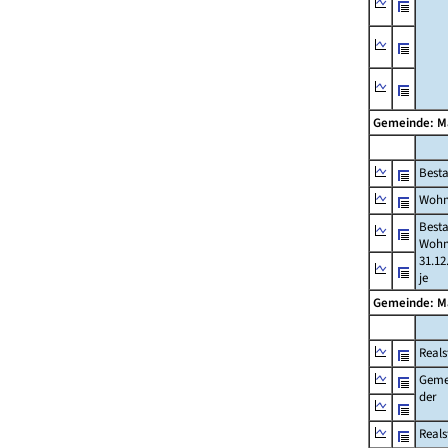
Gemeinde: M
Best
Wohn
Best
Wohn
31.12
je
Gemeinde: M
Reals
Geme
der
Real