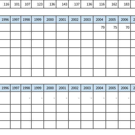
116
101
107
123
136
143
137
136
116
162
183
1996
1997
1998
1999
2000
2001
2002
2003
2004
2005
2006
2
79
75
70
1996
1997
1998
1999
2000
2001
2002
2003
2004
2005
2006
2
-
-
-
-
-
-
-
-
-