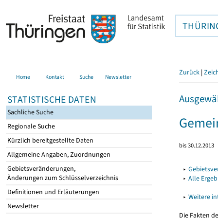
THÜRIN
Zurück
|
Zeic
Home
Kontakt
Suche
Newsletter
Ausgewäh
STATISTISCHE DATEN
Sachliche Suche
Gemein
Regionale Suche
Kürzlich bereitgestellte Daten
bis 30.12.2013
Allgemeine Angaben, Zuordnungen
Gebietsveränderungen,
▸
Gebietsv
Änderungen zum Schlüsselverzeichnis
▸
Alle Erge
Definitionen und Erläuterungen
▸
Weitere i
Newsletter
Die Fakten d