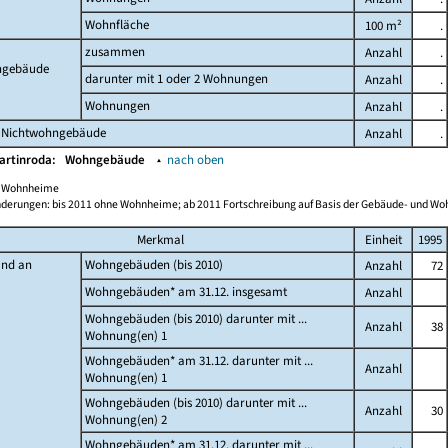
Wohnfläche
100 m²
.
zusammen
Anzahl
.
gebäude
darunter mit 1 oder 2 Wohnungen
Anzahl
.
Wohnungen
Anzahl
.
 Nichtwohngebäude
Anzahl
.
artinroda:
Wohngebäude
▴
nach oben
ch Wohnheime
derungen: bis 2011 ohne Wohnheime; ab 2011 Fortschreibung auf Basis der Gebäude- und W
Merkmal
Einheit
1995
and an
Wohngebäuden (bis 2010)
Anzahl
72
Wohngebäuden* am 31.12. insgesamt
Anzahl
Wohngebäuden (bis 2010) darunter mit ...
Anzahl
38
Wohnung(en) 1
Wohngebäuden* am 31.12. darunter mit ...
Anzahl
Wohnung(en) 1
Wohngebäuden (bis 2010) darunter mit ...
Anzahl
30
Wohnung(en) 2
Wohngebäuden* am 31.12. darunter mit ...