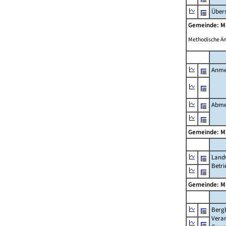
Übers
Gemeinde: M
Methodische Ä
Anme
Abme
Gemeinde: M
Landw
Betri
Gemeinde: M
Berg
Verar