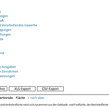
g
eigen
aft
d Verarbeitendes Gewerbe
igungen
ellungen
de
and
e Ausgaben
e Einnahmen
uweisungen
artinroda:
Fläche
▴
nach oben
-und Verkehrsfläche setzt sich zusammen aus der Gebäude- und Freifläche, der Betriebsfläche 