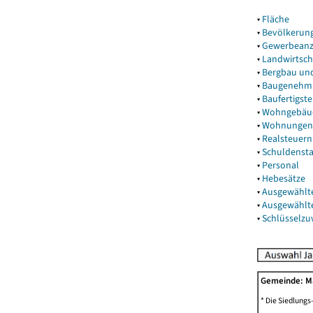
▾
Fläche
▾
Bevölkerun
▾
Gewerbeanz
▾
Landwirtsch
▾
Bergbau un
▾
Baugenehm
▾
Baufertigst
▾
Wohngebäu
▾
Wohnungen
▾
Realsteuern
▾
Schuldenst
▾
Personal
▾
Hebesätze
▾
Ausgewählt
▾
Ausgewählt
▾
Schlüsselz
Gemeinde: M
* Die Siedlungs