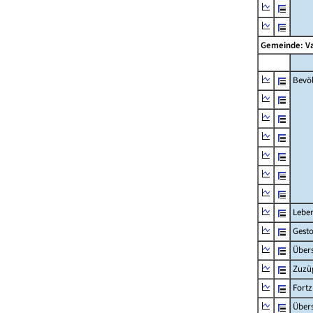
Gemeinde: V
Bevö
Lebe
Gest
Übers
Zuzü
Fort
Übers