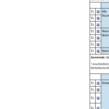
Alle
Bau
Neue
Wohn
Neue
Gemeinde: V
* einschließli
Methodische Än
Best