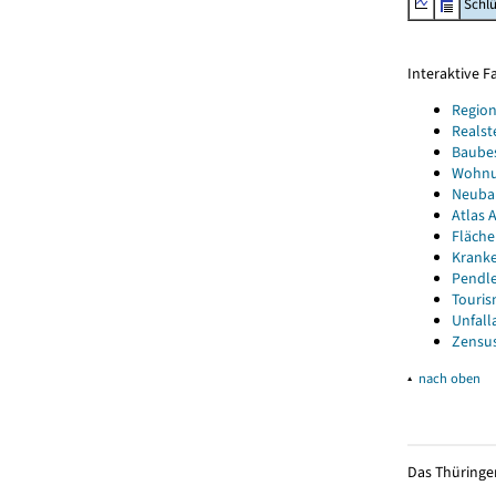
Schl
Interaktive 
Region
Realst
Baube
Wohnun
Neubau
Atlas A
Fläche
Kranke
Pendle
Touris
Unfall
Zensus
▴
nach oben
Das Thüringer