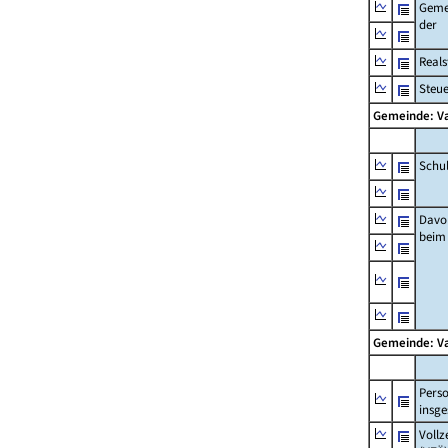
Geme
der
Real
Steu
Gemeinde: V
Schu
Davo
beim
Gemeinde: V
Pers
insg
Vollz