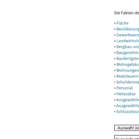
Die Fakten d
▾
Fläche
▾
Bevölkerun
▾
Gewerbeanz
▾
Landwirtsch
▾
Bergbau un
▾
Baugenehm
▾
Baufertigst
▾
Wohngebäu
▾
Wohnungen
▾
Realsteuern
▾
Schuldenst
▾
Personal
▾
Hebesätze
▾
Ausgewählt
▾
Ausgewählt
▾
Schlüsselz