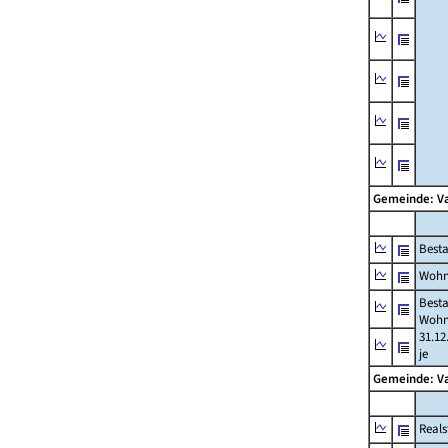
Gemeinde: V
Best
Wohn
Best
Wohn
31.12
je
Gemeinde: V
Reals