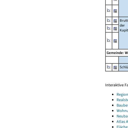
Brut
der
Kapi
Gemeinde: W
Schl
Interaktive 
Region
Realst
Baube
Wohnun
Neubau
Atlas A
Fläche