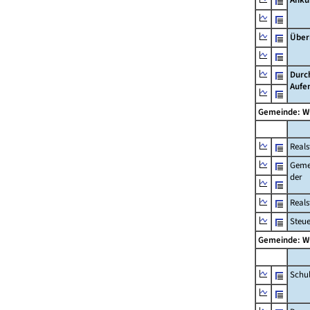
Über
Durc
Aufe
Gemeinde: W
Reals
Geme
der
Real
Steu
Gemeinde: W
Schu