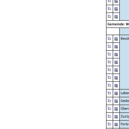
Gemeinde: W
Bevö
Lebe
Gest
Übers
Zuzü
Fort