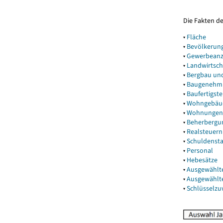
Die Fakten d
▾
Fläche
▾
Bevölkerun
▾
Gewerbeanz
▾
Landwirtsch
▾
Bergbau un
▾
Baugenehm
▾
Baufertigst
▾
Wohngebäu
▾
Wohnungen
▾
Beherbergu
▾
Realsteuern
▾
Schuldenst
▾
Personal
▾
Hebesätze
▾
Ausgewählt
▾
Ausgewählt
▾
Schlüsselz