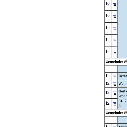
Gemeinde: W
Best
Wohn
Best
Wohn
31.12
je
Gemeinde: W
Ankü