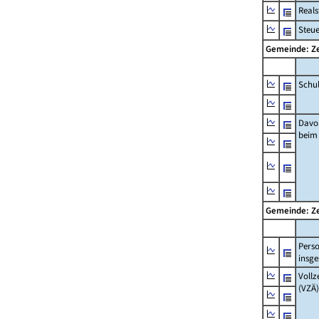
Real
Steu
Gemeinde: Z
Schu
Davo
beim
Gemeinde: Z
Pers
insg
Vollz
(VZÄ)