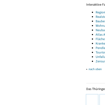
Interaktive 
Region
Realst
Baube
Wohnun
Neubau
Atlas A
Fläche
Kranke
Pendle
Touris
Unfall
Zensus
▴
nach oben
Das Thüringer