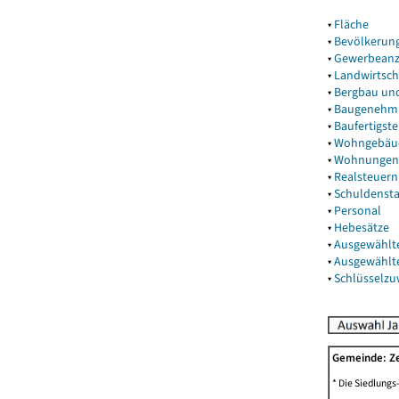
▾
Fläche
▾
Bevölkerun
▾
Gewerbeanz
▾
Landwirtsch
▾
Bergbau un
▾
Baugenehm
▾
Baufertigst
▾
Wohngebäu
▾
Wohnungen
▾
Realsteuern
▾
Schuldenst
▾
Personal
▾
Hebesätze
▾
Ausgewählt
▾
Ausgewählt
▾
Schlüsselz
Gemeinde: Z
* Die Siedlungs