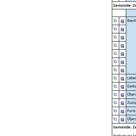
Gemeinde: Z
Bevö
Lebe
Gest
Übers
Zuzü
Fort
Übers
Gemeinde: Z
Methodische Ä