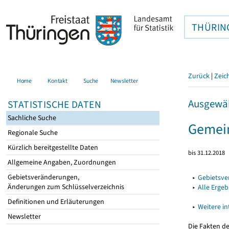
THÜRIN
Zurück
|
Zeic
Home
Kontakt
Suche
Newsletter
Ausgewäh
STATISTISCHE DATEN
Sachliche Suche
Gemein
Regionale Suche
Kürzlich bereitgestellte Daten
bis 31.12.2018
Allgemeine Angaben, Zuordnungen
Gebietsveränderungen,
▸
Gebietsv
Änderungen zum Schlüsselverzeichnis
▸
Alle Erge
Definitionen und Erläuterungen
▸
Weitere i
Newsletter
Die Fakten d