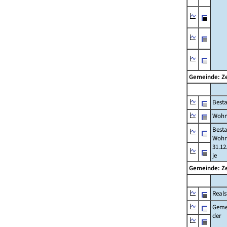
Gemeinde: Z
Best
Wohn
Best
Wohn
31.12
je
Gemeinde: Z
Reals
Geme
der