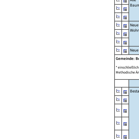
Bau
Neue
Wohn
Neue
Gemeinde: B
* einschließli
Methodische Än
Best