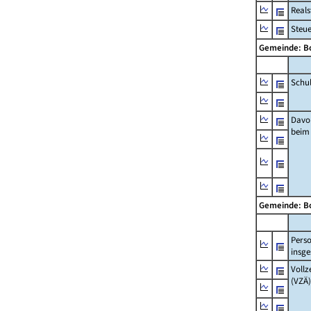
Real
Steu
Gemeinde: B
Schu
Davo
beim
Gemeinde: B
Pers
insg
Vollz
(VZÄ)