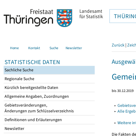
THÜRIN
Zurück
|
Zeic
Home
Kontakt
Suche
Newsletter
Ausgewäh
STATISTISCHE DATEN
Sachliche Suche
Gemein
Regionale Suche
Kürzlich bereitgestellte Daten
bis 30.12.2019
Allgemeine Angaben, Zuordnungen
Gebietsveränderungen,
▸
Gebietsv
Änderungen zum Schlüsselverzeichnis
▸
Alle Erge
Definitionen und Erläuterungen
▸
Weitere i
Newsletter
Die Fakten d