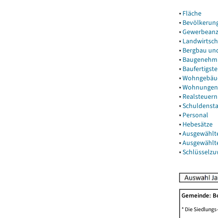
▾
Fläche
▾
Bevölkerun
▾
Gewerbeanz
▾
Landwirtsch
▾
Bergbau un
▾
Baugenehm
▾
Baufertigst
▾
Wohngebäu
▾
Wohnungen
▾
Realsteuern
▾
Schuldenst
▾
Personal
▾
Hebesätze
▾
Ausgewählt
▾
Ausgewählt
▾
Schlüsselz
Gemeinde: B
* Die Siedlungs