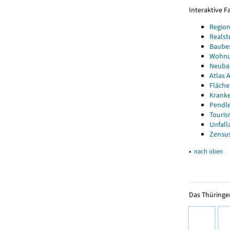
Interaktive 
Region
Realst
Baube
Wohnun
Neubau
Atlas A
Fläche
Kranke
Pendle
Touris
Unfall
Zensus
▴
nach oben
Das Thüringer