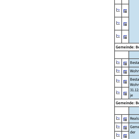
Gemeinde: B
Best
Wohn
Best
Wohn
31.12
je
Gemeinde: B
Reals
Geme
der