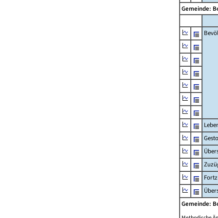
Gemeinde: B
Bevö
Lebe
Gest
Übers
Zuzü
Fort
Übers
Gemeinde: B
Methodische Ä