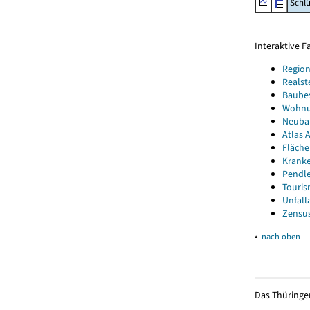
Schl
Interaktive 
Region
Realst
Baube
Wohnun
Neubau
Atlas A
Fläche
Kranke
Pendle
Touris
Unfall
Zensus
▴
nach oben
Das Thüringer