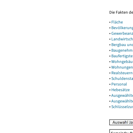
Die Fakten d
▾
Fläche
▾
Bevölkerun
▾
Gewerbeanz
▾
Landwirtsch
▾
Bergbau un
▾
Baugenehm
▾
Baufertigst
▾
Wohngebäu
▾
Wohnungen
▾
Realsteuern
▾
Schuldenst
▾
Personal
▾
Hebesätze
▾
Ausgewählt
▾
Ausgewählt
▾
Schlüsselz