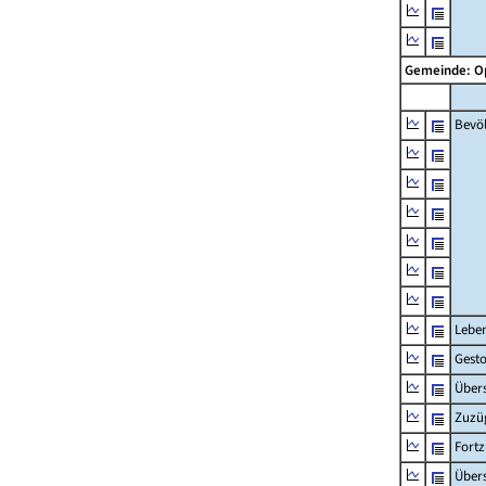
Gemeinde: 
Bevö
Lebe
Gest
Übers
Zuzü
Fort
Übers