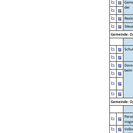
Geme
der
Real
Steu
Gemeinde: 
Schu
Davo
beim
Gemeinde: 
Pers
insg
Vollz