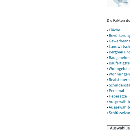
Die Fakten d
▾
Fläche
▾
Bevölkerun
▾
Gewerbeanz
▾
Landwirtsch
▾
Bergbau un
▾
Baugenehm
▾
Baufertigst
▾
Wohngebäu
▾
Wohnungen
▾
Realsteuern
▾
Schuldenst
▾
Personal
▾
Hebesätze
▾
Ausgewählt
▾
Ausgewählt
▾
Schlüsselz