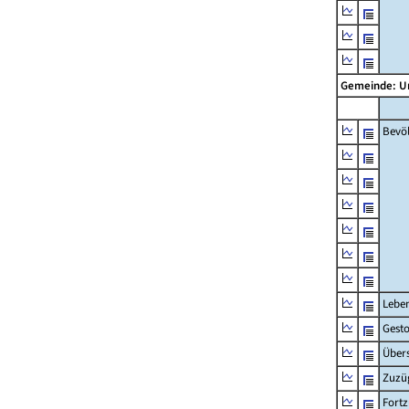
Gemeinde: U
Bevö
Lebe
Gest
Übers
Zuzü
Fort