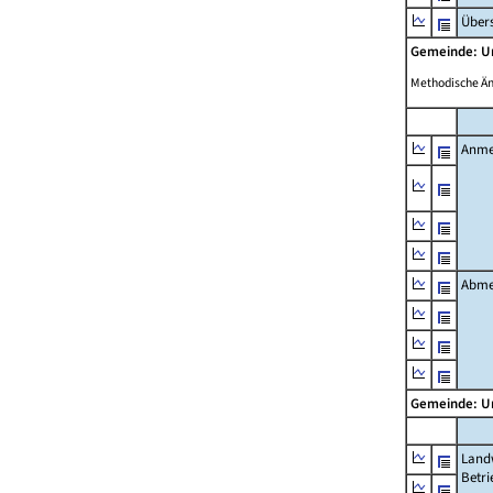
Übers
Gemeinde: U
Methodische Ä
Anme
Abme
Gemeinde: U
Landw
Betri