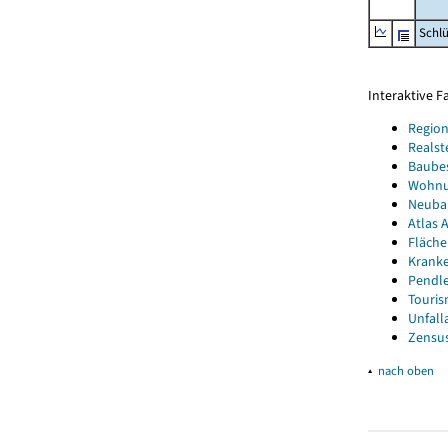
Schl
Interaktive 
Region
Realst
Baube
Wohnun
Neubau
Atlas A
Fläche
Kranke
Pendle
Touris
Unfall
Zensus
▴
nach oben