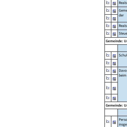
Reals
Geme
der
Real
Steu
Gemeinde: U
Schu
Davo
beim
Gemeinde: U
Pers
insg