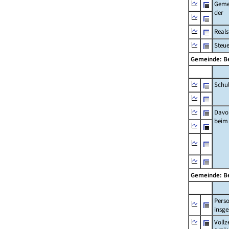
Geme
der
Real
Steu
Gemeinde: B
Schu
Davo
beim
Gemeinde: B
Pers
insg
Vollz