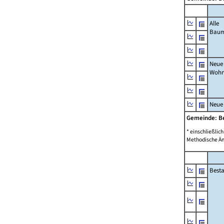
Alle
Bau
Neue
Wohn
Neue
Gemeinde: B
* einschließli
Methodische Än
Best