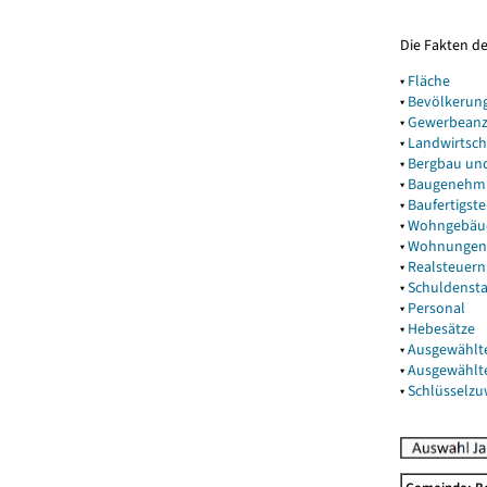
Die Fakten d
▾
Fläche
▾
Bevölkerun
▾
Gewerbeanz
▾
Landwirtsch
▾
Bergbau un
▾
Baugenehm
▾
Baufertigst
▾
Wohngebäu
▾
Wohnungen
▾
Realsteuern
▾
Schuldenst
▾
Personal
▾
Hebesätze
▾
Ausgewählt
▾
Ausgewählt
▾
Schlüsselz