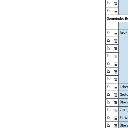
Gemeinde: B
Bevö
Lebe
Gest
Übers
Zuzü
Fort
Übers