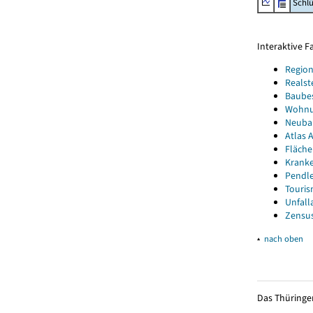
Schl
Interaktive 
Region
Realst
Baube
Wohnun
Neubau
Atlas A
Fläche
Kranke
Pendle
Touris
Unfall
Zensus
▴
nach oben
Das Thüringer