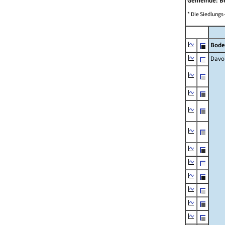
Gemeinde: B
* Die Siedlungs
Bode
Davo