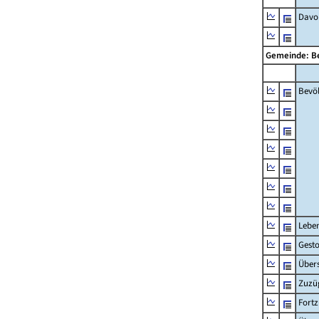
Davon
Gemeinde: 
Bevö
Lebe
Gest
Übers
Zuzü
Fort