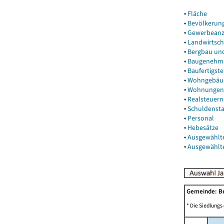
▾
Fläche
▾
Bevölkerun
▾
Gewerbeanz
▾
Landwirtsch
▾
Bergbau un
▾
Baugenehm
▾
Baufertigst
▾
Wohngebäu
▾
Wohnungen
▾
Realsteuern
▾
Schuldenst
▾
Personal
▾
Hebesätze
▾
Ausgewählt
▾
Ausgewählt
Gemeinde: 
* Die Siedlungs