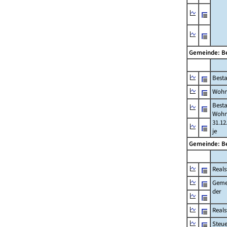
Gemeinde: 
Best
Wohn
Best
Wohn
31.12
je
Gemeinde: 
Reals
Geme
der
Real
Steu