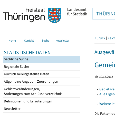
THÜRIN
Zurück
|
Zeic
Home
Kontakt
Suche
Newsletter
Ausgewäh
STATISTISCHE DATEN
Sachliche Suche
Gemei
Regionale Suche
Kürzlich bereitgestellte Daten
bis 30.12.2012
Allgemeine Angaben, Zuordnungen
Gebietsveränderungen,
▸
Gebietsv
Änderungen zum Schlüsselverzeichnis
▸
Alle Erge
Definitionen und Erläuterungen
▸
Weitere i
Newsletter
Die Fakten d