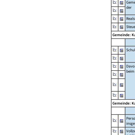
Geme
der
Real
Steu
Gemeinde: K
Schu
Davo
beim
Gemeinde: K
Pers
insg
Vollz