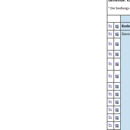
Gemeinde: K
* Die Siedlungs
Bode
Davo