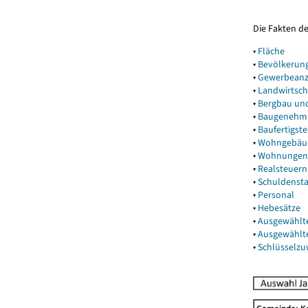
Die Fakten d
▾
Fläche
▾
Bevölkerun
▾
Gewerbeanz
▾
Landwirtsch
▾
Bergbau un
▾
Baugenehm
▾
Baufertigst
▾
Wohngebäu
▾
Wohnungen
▾
Realsteuern
▾
Schuldenst
▾
Personal
▾
Hebesätze
▾
Ausgewählt
▾
Ausgewählt
▾
Schlüsselz