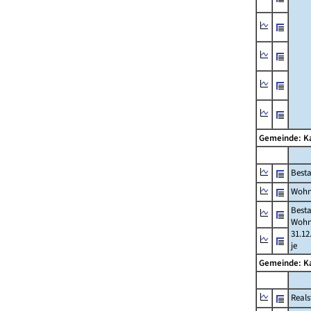
Gemeinde: K
Best
Wohn
Best
Wohn
31.12
je
Gemeinde: K
Reals