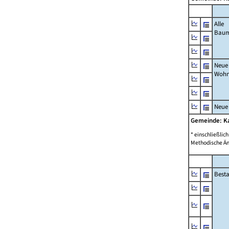
Alle
Bau
Neue
Wohn
Neue
Gemeinde: K
* einschließli
Methodische Än
Best