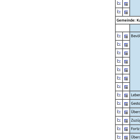
Gemeinde: K
Bevö
Lebe
Gest
Übers
Zuzü
Fort
Übers