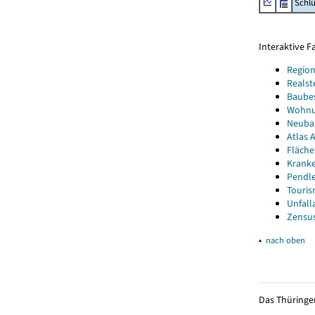
Schl
Interaktive 
Region
Realst
Baube
Wohnun
Neubau
Atlas A
Fläche
Kranke
Pendle
Touris
Unfall
Zensus
▴
nach oben
Das Thüringer