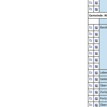
Gemeinde: W
Bevö
Lebe
Gest
Übers
Zuzü
Fort
Übers