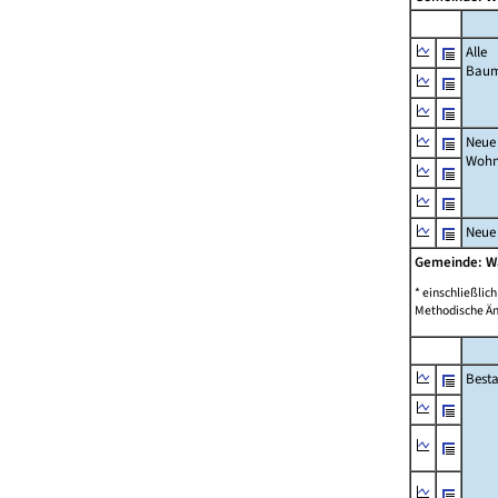
Alle
Bau
Neue
Wohn
Neue
Gemeinde: W
* einschließli
Methodische Än
Best