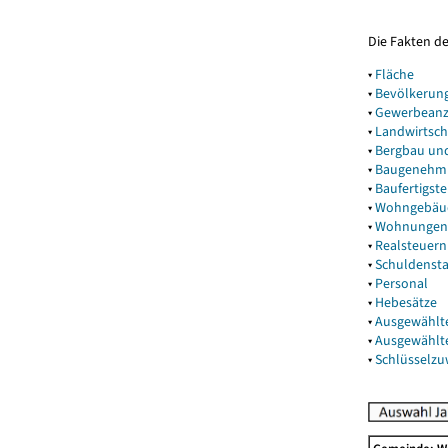
Die Fakten d
▾
Fläche
▾
Bevölkerun
▾
Gewerbeanz
▾
Landwirtsch
▾
Bergbau un
▾
Baugenehm
▾
Baufertigst
▾
Wohngebäu
▾
Wohnungen
▾
Realsteuern
▾
Schuldenst
▾
Personal
▾
Hebesätze
▾
Ausgewählt
▾
Ausgewählt
▾
Schlüsselz