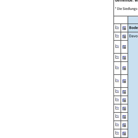
Gemeinde: W
* Die Siedlungs
Bode
Davo