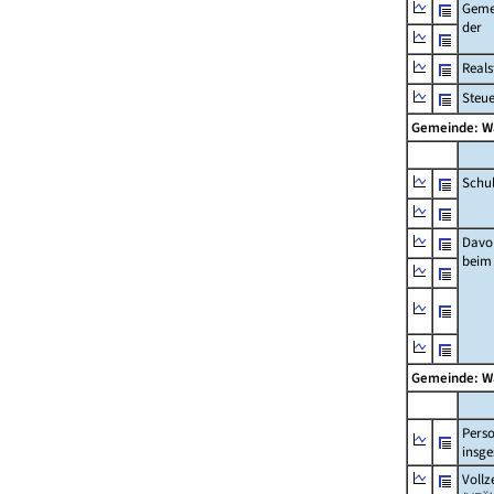
Geme
der
Real
Steu
Gemeinde: W
Schu
Davo
beim
Gemeinde: W
Pers
insg
Vollz