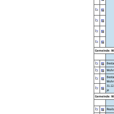
Gemeinde: W
Best
Wohn
Best
Wohn
31.12
je
Gemeinde: W
Reals