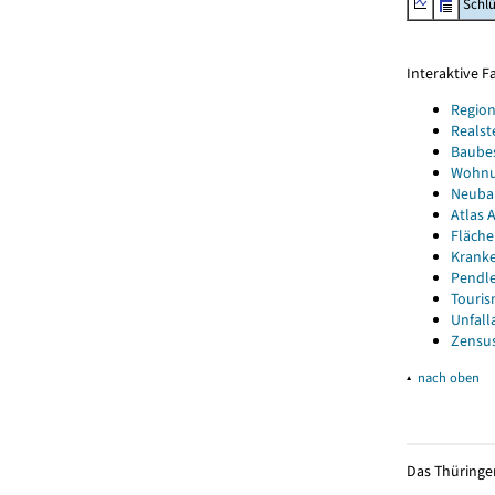
Schl
Interaktive 
Region
Realst
Baube
Wohnun
Neubau
Atlas A
Fläche
Kranke
Pendle
Touris
Unfall
Zensus
▴
nach oben
Das Thüringer