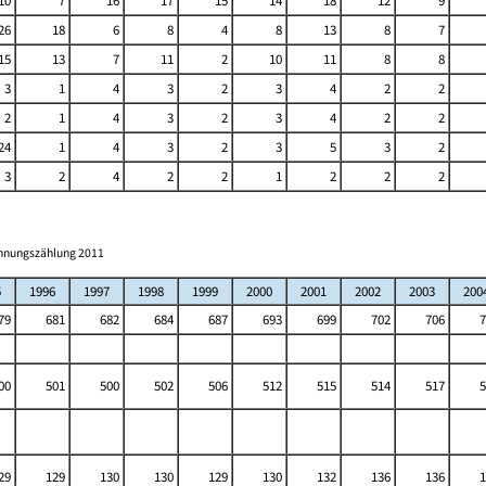
10
7
16
17
15
14
18
12
9
26
18
6
8
4
8
13
8
7
15
13
7
11
2
10
11
8
8
3
1
4
3
2
3
4
2
2
2
1
4
3
2
3
4
2
2
24
1
4
3
2
3
5
3
2
3
2
4
2
2
1
2
2
2
ohnungszählung 2011
5
1996
1997
1998
1999
2000
2001
2002
2003
200
79
681
682
684
687
693
699
702
706
7
00
501
500
502
506
512
515
514
517
5
29
129
130
130
129
130
132
136
136
1