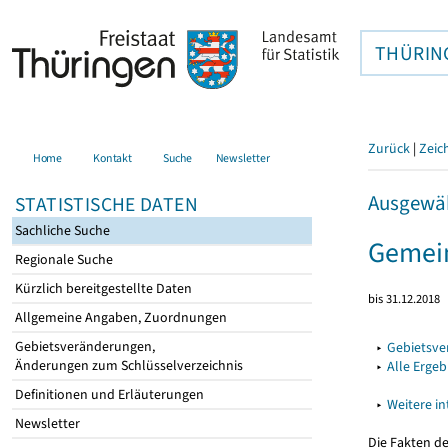
THÜRIN
Zurück
|
Zeic
Home
Kontakt
Suche
Newsletter
Ausgewäh
STATISTISCHE DATEN
Sachliche Suche
Gemein
Regionale Suche
Kürzlich bereitgestellte Daten
bis 31.12.2018
Allgemeine Angaben, Zuordnungen
Gebietsveränderungen,
▸
Gebietsv
Änderungen zum Schlüsselverzeichnis
▸
Alle Erge
Definitionen und Erläuterungen
▸
Weitere i
Newsletter
Die Fakten d