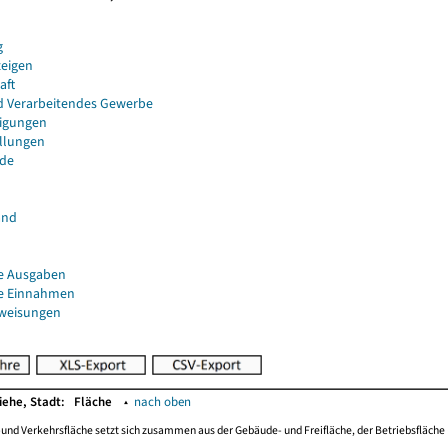
g
eigen
aft
d Verarbeitendes Gewerbe
igungen
ellungen
de
and
e Ausgaben
e Einnahmen
uweisungen
iehe, Stadt:
Fläche
▴
nach oben
-und Verkehrsfläche setzt sich zusammen aus der Gebäude- und Freifläche, der Betriebsfläche 