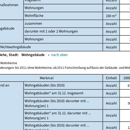
Anzahl
maßnahmen
Wohnungen
Anzahl
Wohnfläche
100 m²
zusammen
Anzahl
gebäude
darunter mit 1 oder 2 Wohnungen
Anzahl
Wohnungen
Anzahl
 Nichtwohngebäude
Anzahl
iehe, Stadt:
Wohngebäude
▴
nach oben
ch Wohnheime
derungen: bis 2011 ohne Wohnheime; ab 2011 Fortschreibung auf Basis der Gebäude- und W
Merkmal
Einheit
199
and an
Wohngebäuden (bis 2010)
Anzahl
6
Wohngebäuden* am 31.12. insgesamt
Anzahl
Wohngebäuden (bis 2010) darunter mit ...
Anzahl
5
Wohnung(en) 1
Wohngebäuden* am 31.12. darunter mit ...
Anzahl
Wohnung(en) 1
Wohngebäuden (bis 2010) darunter mit ...
Anzahl
1