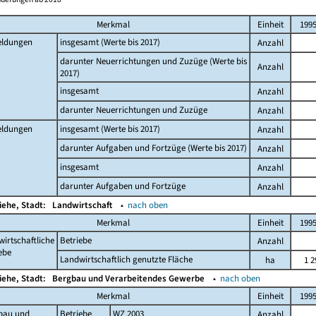
Merkmal
Einheit
199
ldungen
insgesamt (Werte bis 2017)
Anzahl
darunter Neuerrichtungen und Zuzüge (Werte bis
Anzahl
2017)
insgesamt
Anzahl
darunter Neuerrichtungen und Zuzüge
Anzahl
ldungen
insgesamt (Werte bis 2017)
Anzahl
darunter Aufgaben und Fortzüge (Werte bis 2017)
Anzahl
insgesamt
Anzahl
darunter Aufgaben und Fortzüge
Anzahl
iehe, Stadt:
Landwirtschaft
▴
nach oben
Merkmal
Einheit
199
irtschaftliche
Betriebe
Anzahl
ebe
Landwirtschaftlich genutzte Fläche
ha
1 2
iehe, Stadt:
Bergbau und Verarbeitendes Gewerbe
▴
nach oben
Merkmal
Einheit
199
bau und
Betriebe
WZ 2003
Anzahl