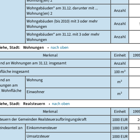
Wohnung(en) 2
Wohngebäuden* am 31.12. darunter mit ...
Anzahl
Wohnung(en) 2
Wohngebäuden (bis 2010) mit 3 oder mehr
Anzahl
Wohnungen
Wohngebäuden* am 31.12. mit 3 oder mehr
Anzahl
Wohnungen
iehe, Stadt:
Wohnungen
▴
nach oben
Merkmal
Einheit
199
and an Wohnungen am 31.12. insgesamt
Anzahl
fläche insgesamt
100 m²
and an
Wohnung
m²
ungen am
. Wohnfläche
Einwohner
m²
iehe, Stadt:
Realsteuern
▴
nach oben
Merkmal
Einheit
199
teuern der Gemeinden Realsteueraufbringungskraft
1000 EUR
2
indeanteil an
Einkommensteuer
1000 EUR
3
Umsatzsteuer
1000 EUR