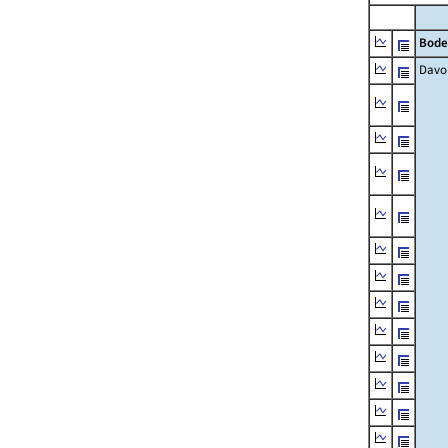
Bode
Davo