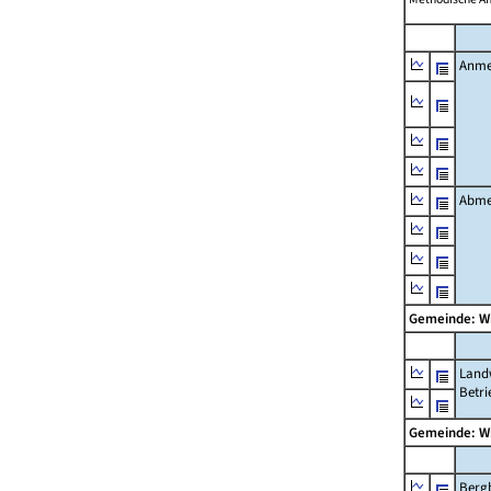
Anme
Abme
Gemeinde: W
Landw
Betri
Gemeinde: W
Berg