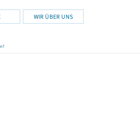
E
WIR ÜBER UNS
en?