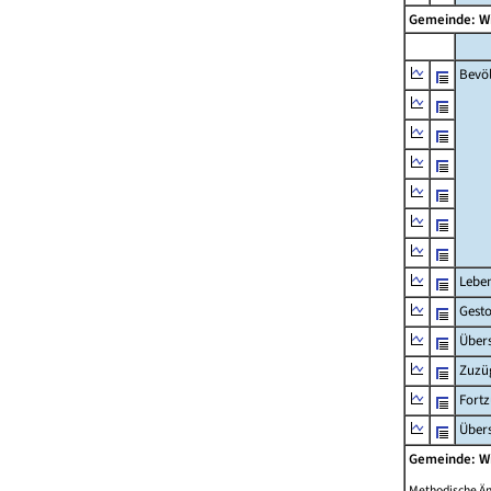
Gemeinde: W
Bevö
Lebe
Gest
Übers
Zuzü
Fort
Übers
Gemeinde: W
Methodische Ä