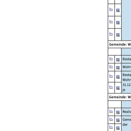
Gemeinde: W
Best
Wohn
Best
Wohn
31.12
je
Gemeinde: W
Reals
Geme
der