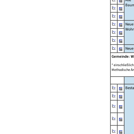
Bau
Neue
Wohn
Neue
Gemeinde: W
* einschließli
Methodische Än
Best