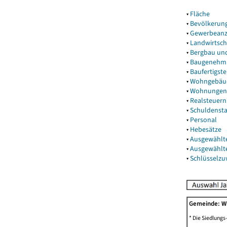
▾
Fläche
▾
Bevölkerun
▾
Gewerbeanz
▾
Landwirtsch
▾
Bergbau un
▾
Baugenehm
▾
Baufertigst
▾
Wohngebäu
▾
Wohnungen
▾
Realsteuern
▾
Schuldenst
▾
Personal
▾
Hebesätze
▾
Ausgewählt
▾
Ausgewählt
▾
Schlüsselz
Gemeinde: W
* Die Siedlungs