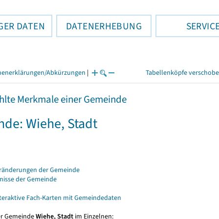
GER DATEN
DATENERHEBUNG
SERVIC
henerklärungen/Abkürzungen
|
Tabellenköpfe verschob
lte Merkmale einer Gemeinde
de: Wiehe, Stadt
eränderungen der Gemeinde
bnisse der Gemeinde
nteraktive Fach-Karten mit Gemeindedaten
er Gemeinde
Wiehe, Stadt
im Einzelnen: