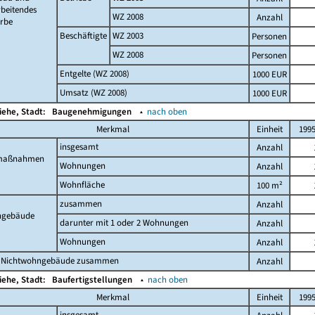
beitendes
WZ 2008
Anzahl
rbe
Beschäftigte
WZ 2003
Personen
WZ 2008
Personen
Entgelte (WZ 2008)
1000 EUR
Umsatz (WZ 2008)
1000 EUR
iehe, Stadt:
Baugenehmigungen
▴
nach oben
Merkmal
Einheit
199
insgesamt
Anzahl
maßnahmen
Wohnungen
Anzahl
Wohnfläche
100 m²
zusammen
Anzahl
gebäude
darunter mit 1 oder 2 Wohnungen
Anzahl
Wohnungen
Anzahl
 Nichtwohngebäude zusammen
Anzahl
iehe, Stadt:
Baufertigstellungen
▴
nach oben
Merkmal
Einheit
199
insgesamt