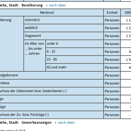
iehe, Stadt:
Bevölkerung
▴
nach oben
Merkmal
Einheit
199
lkerung
männlich
Personen
1 1
weiblich
Personen
1 2
insgesamt
Personen
2 3
im Alter von
unter 6
Personen
... bis unter
6 - 15
Personen
3
... Jahren
15 - 65
Personen
1 5
65 und mehr
Personen
4
ndgeborene
Personen
orbene
Personen
chuss der Geborenen bzw. Gestorbenen (-)
Personen
ge
Personen
züge
Personen
chuss der Zu- bzw. Fortzüge (-)
Personen
-
iehe, Stadt:
Gewerbeanzeigen
▴
nach oben
nderungen ab 2018