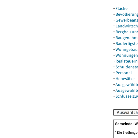
▾
Fläche
▾
Bevölkerun
▾
Gewerbeanz
▾
Landwirtsch
▾
Bergbau un
▾
Baugenehm
▾
Baufertigst
▾
Wohngebäu
▾
Wohnungen
▾
Realsteuern
▾
Schuldenst
▾
Personal
▾
Hebesätze
▾
Ausgewählt
▾
Ausgewählt
▾
Schlüsselz
Gemeinde: 
* Die Siedlungs