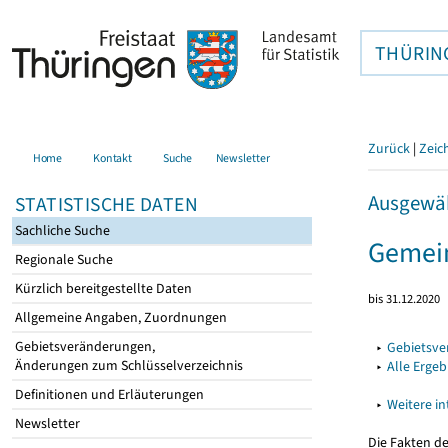
THÜRIN
Zurück
|
Zeic
Home
Kontakt
Suche
Newsletter
Ausgewäh
STATISTISCHE DATEN
Sachliche Suche
Gemei
Regionale Suche
Kürzlich bereitgestellte Daten
bis 31.12.2020
Allgemeine Angaben, Zuordnungen
Gebietsveränderungen,
▸
Gebietsv
Änderungen zum Schlüsselverzeichnis
▸
Alle Erge
Definitionen und Erläuterungen
▸
Weitere i
Newsletter
Die Fakten d