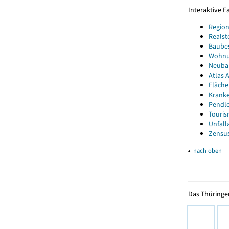
Interaktive 
Region
Realst
Baube
Wohnun
Neubau
Atlas A
Fläche
Kranke
Pendle
Touris
Unfall
Zensus
▴
nach oben
Das Thüringer