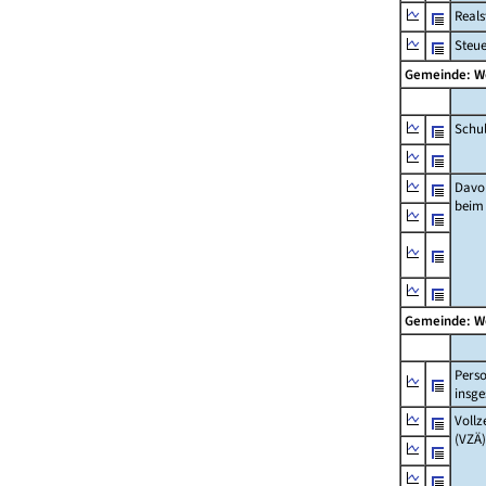
Real
Steu
Gemeinde: 
Schu
Davo
beim
Gemeinde: 
Pers
insg
Vollz
(VZÄ)