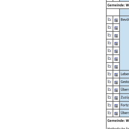
Gemeinde: 
Bevö
Lebe
Gest
Übers
Zuzü
Fort
Übers
Gemeinde: 
Methodische Ä